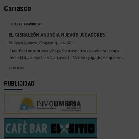
Carrasco
FÚTBOL PROVINCIAL
EL GIBRALEÓN ANUNCIA NUEVOS JUGADORES
Deivid Quintero
agosto 31, 2023
0
Juan Pastor renueva y llega Carrasco tras acabar su etapa
juvenil (Juan Pastor y Carrasco) Nuevos jugadores que se...
Leer
Leer más
más
sobre
PUBLICIDAD
EL
GIBRALEÓN
ANUNCIA
NUEVOS
JUGADORES