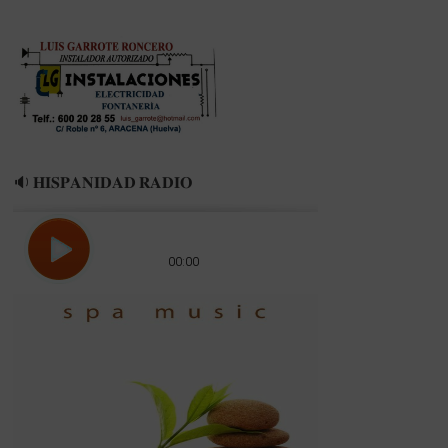
🔉 𝐇𝐈𝐒𝐏𝐀𝐍𝐈𝐃𝐀𝐃 𝐑𝐀𝐃𝐈𝐎