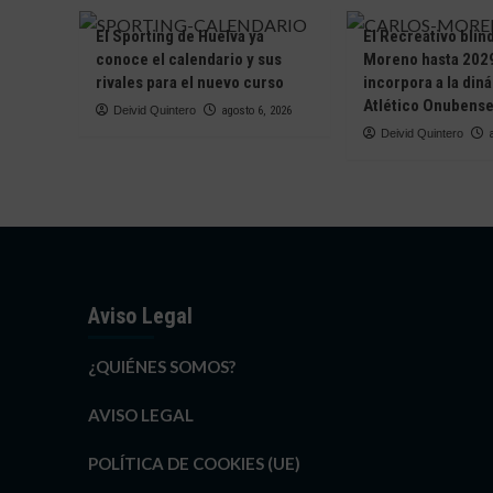
El Sporting de Huelva ya
El Recreativo blin
conoce el calendario y sus
Moreno hasta 2029
rivales para el nuevo curso
incorpora a la din
Atlético Onubens
Deivid Quintero
agosto 6, 2026
Deivid Quintero
Aviso Legal
¿QUIÉNES SOMOS?
AVISO LEGAL
POLÍTICA DE COOKIES (UE)