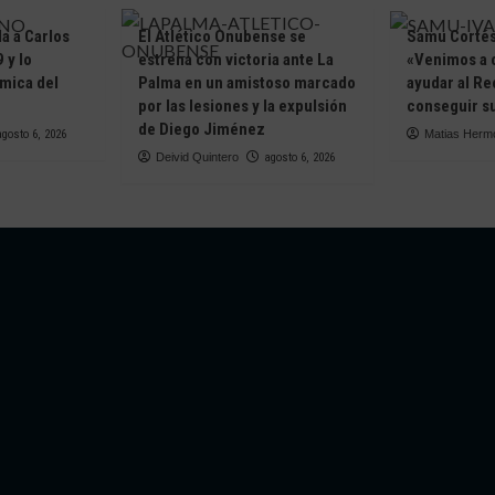
da a Carlos
El Atlético Onubense se
Samu Cortés 
 y lo
estrena con victoria ante La
«Venimos a 
ámica del
Palma en un amistoso marcado
ayudar al Re
e
por las lesiones y la expulsión
conseguir su
de Diego Jiménez
agosto 6, 2026
Matias Herm
Deivid Quintero
agosto 6, 2026