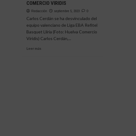
COMERCIO VIRIDIS
Redacción
septiembre 5, 2023
0
Carlos Cerdán se ha desvinculado del
equipo valenciano de Liga EBA Refitel
Basquet Lliria (Foto: Huelva Comercio
Viridis) Carlos Cerdán,...
Leer
Leer más
más
sobre
EL
ESCOLTA
CARLOS
CERDÁN
SE
INCORPORA
A
LOS
ENTRENAMIENTOS
DEL
HUELVA
COMERCIO
VIRIDIS