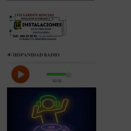
🔉 𝐇𝐈𝐒𝐏𝐀𝐍𝐈𝐃𝐀𝐃 𝐑𝐀𝐃𝐈𝐎