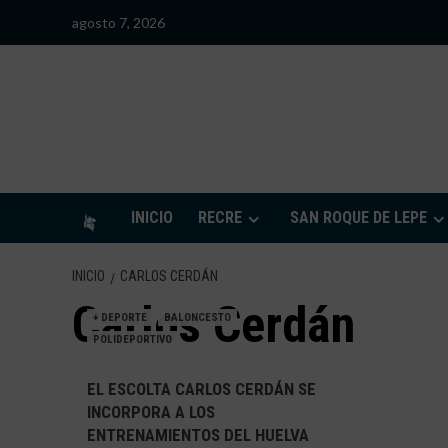
Saltar
agosto 7, 2026
al
contenido
S
INICIO
RECRE
SAN ROQUE DE LEPE
INICIO
CARLOS CERDÁN
Carlos Cerdán
+ DEPORTE
BALONCESTO
POLIDEPORTIVO
EL ESCOLTA CARLOS CERDÁN SE
INCORPORA A LOS
ENTRENAMIENTOS DEL HUELVA