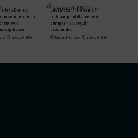
e Iván Benito:
Luci Martín: «No venís a
competir, crecer y
rellenar plantilla; venís a
creativo a
competir y a seguir
s objetivos»
creciendo»
oso
agosto 6, 2026
Matias Hermoso
agosto 6, 2026