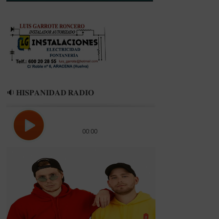
VIRIDIS
🔉 𝐇𝐈𝐒𝐏𝐀𝐍𝐈𝐃𝐀𝐃 𝐑𝐀𝐃𝐈𝐎