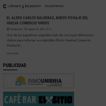
Carlos Balderas
+ DEPORTE
BALONCESTO
POLIDEPORTIVO
EL ALERO CARLOS BALDERAS, NUEVO FICHAJE DEL
HUELVA COMERCIO VIRIDIS
Redacción
agosto 22, 2023
0
Uno de los jugadores seguidos más de cerca por diferentes
clubes para reforzar sus plantillas (Foto: Huelva Comercio
Viridis) El...
Leer
Leer más
más
sobre
PUBLICIDAD
EL
ALERO
CARLOS
BALDERAS,
NUEVO
FICHAJE
DEL
HUELVA
COMERCIO