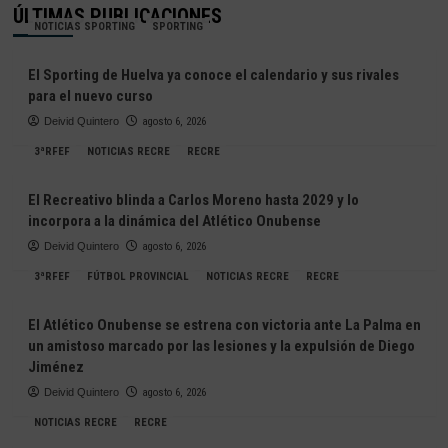
ÚLTIMAS PUBLICACIONES
NOTICIAS SPORTING
SPORTING
El Sporting de Huelva ya conoce el calendario y sus rivales
para el nuevo curso
Deivid Quintero
agosto 6, 2026
3ªRFEF
NOTICIAS RECRE
RECRE
El Recreativo blinda a Carlos Moreno hasta 2029 y lo
incorpora a la dinámica del Atlético Onubense
Deivid Quintero
agosto 6, 2026
3ªRFEF
FÚTBOL PROVINCIAL
NOTICIAS RECRE
RECRE
El Atlético Onubense se estrena con victoria ante La Palma en
un amistoso marcado por las lesiones y la expulsión de Diego
Jiménez
Deivid Quintero
agosto 6, 2026
NOTICIAS RECRE
RECRE