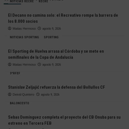
NOTICIAS RECRE
RECRE
El Decano no camina solo: el Recreativo rompe la barrera de
los 8.000 socios
Matias Hermoso
agosto 9, 2026
NOTICIAS SPORTING
SPORTING
El Sporting de Huelva arrasa al Córdoba y se mete en
semifinales de la Copa de Andalucía
Matias Hermoso
agosto 9, 2026
3ªRFEF
Stanislav Zeljajić refuerza la defensa del Bollullos CF
Deivid Quintero
agosto 9, 2026
BALONCESTO
Sebas Domínguez completa el proyecto del CB Onuba para su
estreno en Tercera FEB