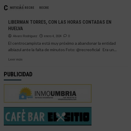
Canadá
NOTICIAS RECRE
RECRE
LIBERMAN TORRES, CON LAS HORAS CONTADAS EN
HUELVA
Alvaro Rodriguez
enero 4, 2024
0
El centrocampista está muy próximo a abandonar la entidad
albiazul ante la falta de minutos Foto: @recreoficial Era un...
Leer
Leer más
más
sobre
PUBLICIDAD
LIBERMAN
TORRES,
CON
LAS
HORAS
CONTADAS
EN
HUELVA