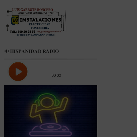
🔉 𝐇𝐈𝐒𝐏𝐀𝐍𝐈𝐃𝐀𝐃 𝐑𝐀𝐃𝐈𝐎