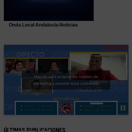
Haz clic para aceptar las cookies de
márketing y permitir este contenido
ÚLTIMAS PUBLICACIONES