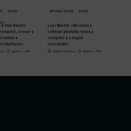
RE
RECRE
NOTICIAS RECRE
RECRE
e Iván Benito:
Luci Martín: «No venís a
competir, crecer y
rellenar plantilla; venís a
creativo a
competir y a seguir
s objetivos»
creciendo»
oso
agosto 6, 2026
Matias Hermoso
agosto 6, 2026