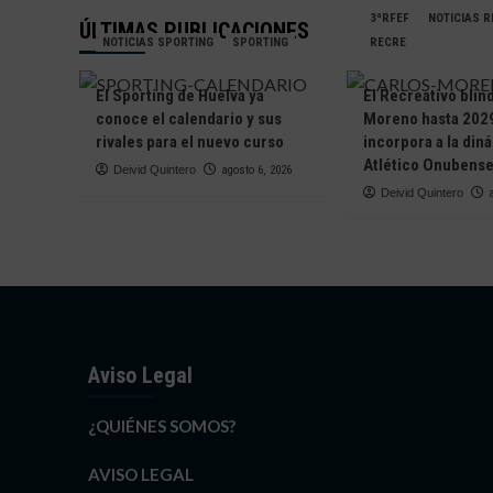
3ªRFEF
NOTICIAS 
ÚLTIMAS PUBLICACIONES
NOTICIAS SPORTING
SPORTING
RECRE
El Sporting de Huelva ya
El Recreativo blin
conoce el calendario y sus
Moreno hasta 2029
rivales para el nuevo curso
incorpora a la din
Atlético Onubens
Deivid Quintero
agosto 6, 2026
Deivid Quintero
Aviso Legal
¿QUIÉNES SOMOS?
AVISO LEGAL