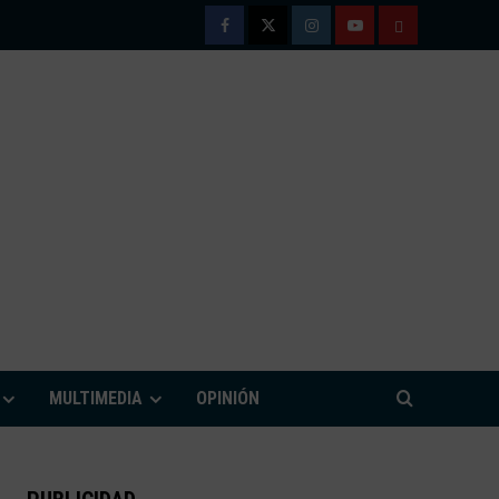
Facebook
Twitter
Instagram
Youtube
TÉRMINOS
Y
CONDICIONE
DE
USO
M
MULTIMEDIA
OPINIÓN