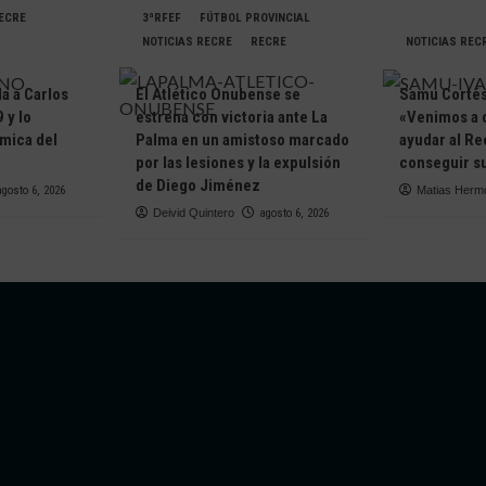
RECRE
3ªRFEF
FÚTBOL PROVINCIAL
NOTICIAS RECRE
RECRE
NOTICIAS REC
da a Carlos
El Atlético Onubense se
Samu Cortés 
 y lo
estrena con victoria ante La
«Venimos a 
ámica del
Palma en un amistoso marcado
ayudar al Re
e
por las lesiones y la expulsión
conseguir su
de Diego Jiménez
agosto 6, 2026
Matias Herm
Deivid Quintero
agosto 6, 2026