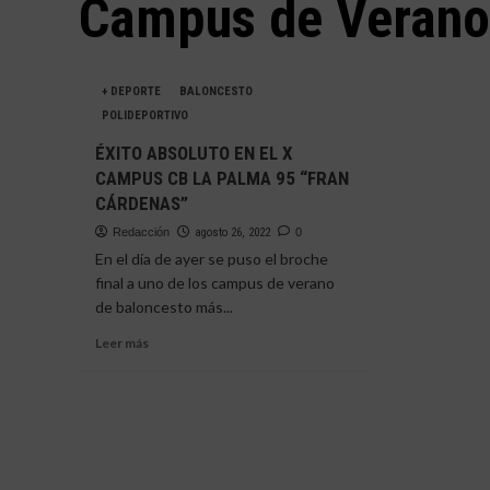
Campus de Verano
+ DEPORTE
BALONCESTO
POLIDEPORTIVO
ÉXITO ABSOLUTO EN EL X
CAMPUS CB LA PALMA 95 “FRAN
CÁRDENAS”
Redacción
agosto 26, 2022
0
En el día de ayer se puso el broche
final a uno de los campus de verano
de baloncesto más...
Leer
Leer más
más
sobre
ÉXITO
ABSOLUTO
EN
EL
X