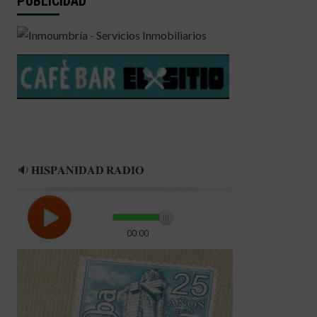
PUBLICIDAD
🔉 𝐇𝐈𝐒𝐏𝐀𝐍𝐈𝐃𝐀𝐃 𝐑𝐀𝐃𝐈𝐎