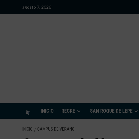
Saltar
agosto 7, 2026
al
contenido
S
INICIO
RECRE
SAN ROQUE DE LEPE
INICIO
CAMPUS DE VERANO