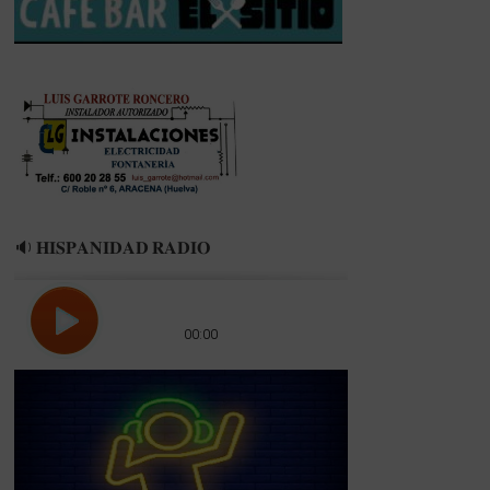
DEL
CAMPEONATO
DE
ESPAÑA
JÚNIOR
🔉 𝐇𝐈𝐒𝐏𝐀𝐍𝐈𝐃𝐀𝐃 𝐑𝐀𝐃𝐈𝐎