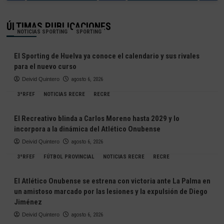
ÚLTIMAS PUBLICACIONES
NOTICIAS SPORTING
SPORTING
El Sporting de Huelva ya conoce el calendario y sus rivales
para el nuevo curso
Deivid Quintero
agosto 6, 2026
3ªRFEF
NOTICIAS RECRE
RECRE
El Recreativo blinda a Carlos Moreno hasta 2029 y lo
incorpora a la dinámica del Atlético Onubense
Deivid Quintero
agosto 6, 2026
3ªRFEF
FÚTBOL PROVINCIAL
NOTICIAS RECRE
RECRE
El Atlético Onubense se estrena con victoria ante La Palma en
un amistoso marcado por las lesiones y la expulsión de Diego
Jiménez
Deivid Quintero
agosto 6, 2026