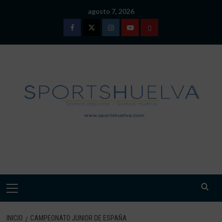
Saltar
agosto 7, 2026
al
contenido
Facebook
Twitter
Instagram
Youtube
TÉRMINOS
Y
CONDICIONES
DE
USO
SPORTSHUELVA.
Menú
primario
INICIO
CAMPEONATO JUNIOR DE ESPAÑA