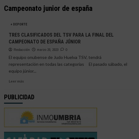
Campeonato junior de españa
+ DEPORTE
TRES CLASIFICADOS DEL TSV PARA LA FINAL DEL
CAMPEONATO DE ESPAÑA JÚNIOR
Redacción
marzo 20, 2023
0
El equipo onubense de Judo Huelva TSV, tendrá
representación en todas las categorías El pasado sábado, el
equipo júnior...
Leer
Leer más
más
sobre
PUBLICIDAD
TRES
CLASIFICADOS
DEL
TSV
PARA
LA
FINAL