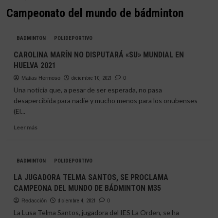
Campeonato del mundo de bádminton
BADMINTON
POLIDEPORTIVO
CAROLINA MARÍN NO DISPUTARÁ «SU» MUNDIAL EN
HUELVA 2021
Matias Hermoso
diciembre 10, 2021
0
Una noticia que, a pesar de ser esperada, no pasa
desapercibida para nadie y mucho menos para los onubenses
(El...
Leer
Leer más
más
sobre
CAROLINA
BADMINTON
POLIDEPORTIVO
MARÍN
NO
LA JUGADORA TELMA SANTOS, SE PROCLAMA
DISPUTARÁ
CAMPEONA DEL MUNDO DE BÁDMINTON M35
«SU»
MUNDIAL
Redacción
diciembre 4, 2021
0
EN
La Lusa Telma Santos, jugadora del IES La Orden, se ha