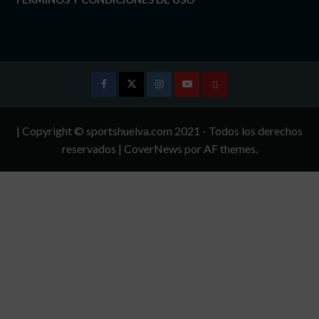
Facebook
Twitter
Instagram
Youtube
TÉRMINOS
Y
| Copyright © sportshuelva.com 2021 - Todos los derechos
CONDICIONES
reservados
|
CoverNews
por AF themes.
DE
USO