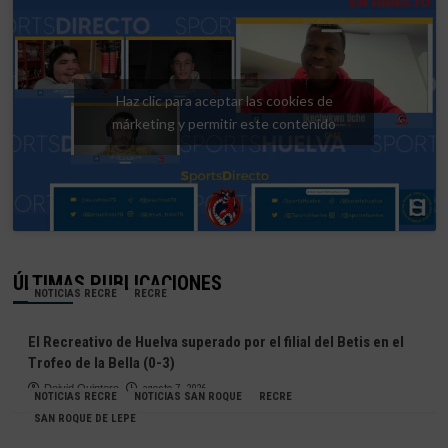
Haz clic para aceptar las cookies de
márketing y permitir este contenido
ÚLTIMAS PUBLICACIONES
NOTICIAS RECRE
RECRE
El Recreativo de Huelva superado por el filial del Betis en el
Trofeo de la Bella (0-3)
Deivid Quintero
agosto 7, 2026
NOTICIAS RECRE
NOTICIAS SAN ROQUE
RECRE
SAN ROQUE DE LEPE