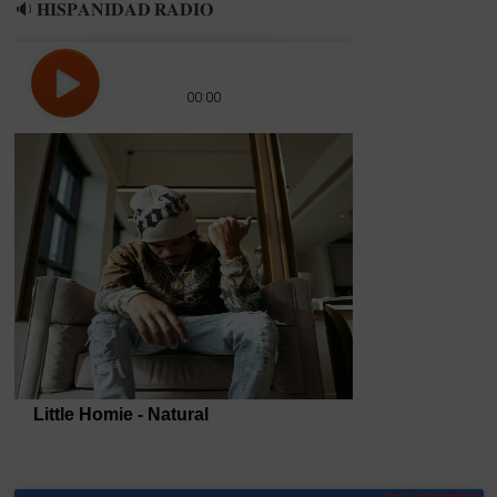
🔉 𝐇𝐈𝐒𝐏𝐀𝐍𝐈𝐃𝐀𝐃 𝐑𝐀𝐃𝐈𝐎