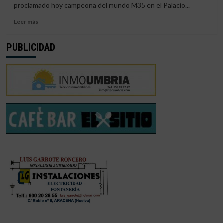
HUELVA
proclamado hoy campeona del mundo M35 en el Palacio...
2021
Leer
Leer más
más
sobre
PUBLICIDAD
LA
JUGADORA
TELMA
SANTOS,
SE
PROCLAMA
CAMPEONA
DEL
MUNDO
DE
BÁDMINTON
M35