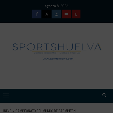
Saltar
agosto 8, 2026
al
contenido
Facebook
Twitter
Instagram
Youtube
TÉRMINOS
Y
CONDICIONES
DE
USO
SPORTSHUELVA.
Menú
primario
INICIO
CAMPEONATO DEL MUNDO DE BÁDMINTON