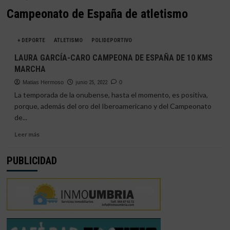
Campeonato de España de atletismo
+ DEPORTE
ATLETISMO
POLIDEPORTIVO
LAURA GARCÍA-CARO CAMPEONA DE ESPAÑA DE 10 KMS
MARCHA
Matias Hermoso
junio 25, 2022
0
La temporada de la onubense, hasta el momento, es positiva,
porque, además del oro del Iberoamericano y del Campeonato
de...
Leer
Leer más
más
sobre
PUBLICIDAD
LAURA
GARCÍA-
CARO
CAMPEONA
DE
ESPAÑA
DE