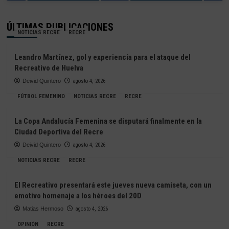
ÚLTIMAS PUBLICACIONES
NOTICIAS RECRE
RECRE
Leandro Martínez, gol y experiencia para el ataque del
Recreativo de Huelva
Deivid Quintero
agosto 4, 2026
FÚTBOL FEMENINO
NOTICIAS RECRE
RECRE
La Copa Andalucía Femenina se disputará finalmente en la
Ciudad Deportiva del Recre
Deivid Quintero
agosto 4, 2026
NOTICIAS RECRE
RECRE
El Recreativo presentará este jueves nueva camiseta, con un
emotivo homenaje a los héroes del 20D
Matias Hermoso
agosto 4, 2026
OPINIÓN
RECRE