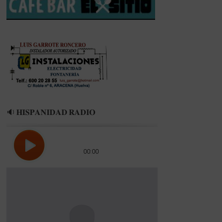
10
KMS
MARCHA
🔉 𝐇𝐈𝐒𝐏𝐀𝐍𝐈𝐃𝐀𝐃 𝐑𝐀𝐃𝐈𝐎