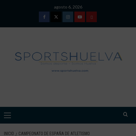
Saltar
agosto 6, 2026
al
contenido
Facebook
Twitter
Instagram
Youtube
TÉRMINOS
Y
CONDICIONES
DE
USO
SPORTSHUELVA.
Menú
primario
INICIO
CAMPEONATO DE ESPAÑA DE ATLETISMO