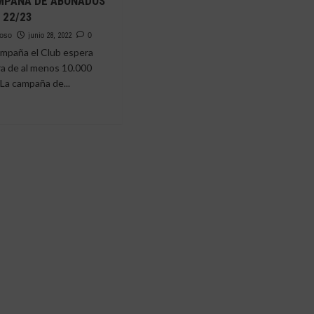
MPAÑA DE ABONADOS
 22/23
moso
junio 28, 2022
0
ampaña el Club espera
ifra de al menos 10.000
a campaña de...
e
ANA
SENTA
VA
PAÑA
NADOS
E
3