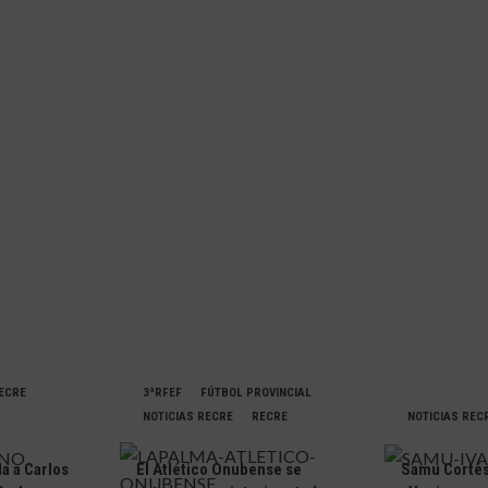
RECRE
3ªRFEF
FÚTBOL PROVINCIAL
NOTICIAS RECRE
RECRE
NOTICIAS REC
da a Carlos
El Atlético Onubense se
Samu Cortés 