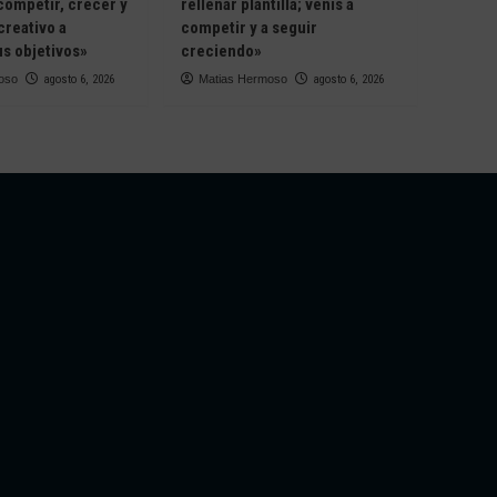
competir, crecer y
rellenar plantilla; venís a
creativo a
competir y a seguir
s objetivos»
creciendo»
oso
agosto 6, 2026
Matias Hermoso
agosto 6, 2026