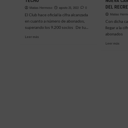
TECHO
NUEVA CA
DEL RECRE
Matias Hermoso
agosto 25, 2022
0
El Club hace oficial la cifra alcanzada
Matias Her
en cuanto a número de abonados,
Con dicha c
superando los 9.200 socios De tu...
llegar a la c
abonados L
Leer
Leer más
más
Leer
Leer más
sobre
más
EL
sobr
RECREATIVISMO
MAÑ
NO
SE
TIENE
PRE
TECHO
LA
NUE
CAM
DE
ABO
DEL
RECR
22/2