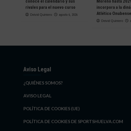
conoce el calendario y sus
Moreno hasta 2029
rivales para el nuevo curso
incorpora a la din
Atlético Onubens
Deivid Quintero
agosto 6, 2026
Deivid Quintero
Aviso Legal
¿QUIÉNES SOMOS?
AVISO LEGAL
POLÍTICA DE COOKIES (UE)
POLÍTICA DE COOKIES DE SPORTSHUELVA.COM