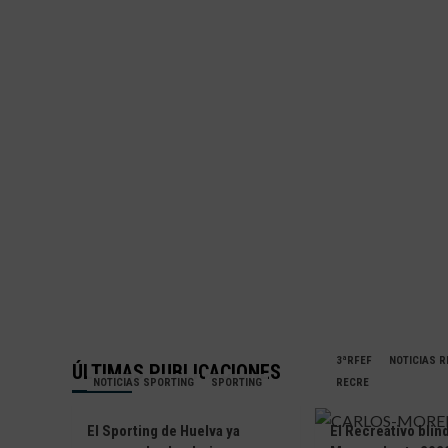
3ªRFEF
NOTICIAS 
ÚLTIMAS PUBLICACIONES
NOTICIAS SPORTING
SPORTING
RECRE
El Sporting de Huelva ya
El Recreativo blin