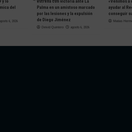
 y lo
estrena con victoria ante La
«Venimos a 
ámica del
Palma en un amistoso marcado
ayudar al Re
e
por las lesiones y la expulsión
conseguir su
de Diego Jiménez
agosto 6, 2026
Matias Herm
Deivid Quintero
agosto 6, 2026