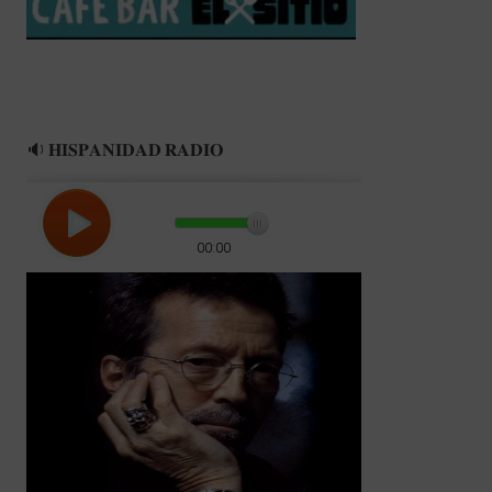
🔉 𝐇𝐈𝐒𝐏𝐀𝐍𝐈𝐃𝐀𝐃 𝐑𝐀𝐃𝐈𝐎