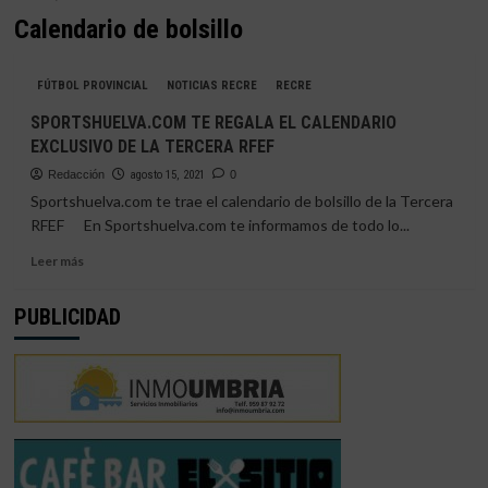
Calendario de bolsillo
FÚTBOL PROVINCIAL
NOTICIAS RECRE
RECRE
SPORTSHUELVA.COM TE REGALA EL CALENDARIO
EXCLUSIVO DE LA TERCERA RFEF
Redacción
agosto 15, 2021
0
Sportshuelva.com te trae el calendario de bolsillo de la Tercera
RFEF En Sportshuelva.com te informamos de todo lo...
Leer
Leer más
más
sobre
PUBLICIDAD
SPORTSHUELVA.COM
TE
REGALA
EL
CALENDARIO
EXCLUSIVO
DE
LA
TERCERA