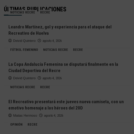
ÚLTIMAS PUBLICACIONES
NOTICIAS RECRE
RECRE
Leandro Martínez, gol y experiencia para el ataque del
Recreativo de Huelva
Deivid Quintero
agosto 4, 2026
FÚTBOL FEMENINO
NOTICIAS RECRE
RECRE
La Copa Andalucía Femenina se disputará finalmente en la
Ciudad Deportiva del Recre
Deivid Quintero
agosto 4, 2026
NOTICIAS RECRE
RECRE
El Recreativo presentará este jueves nueva camiseta, con un
emotivo homenaje a los héroes del 20D
Matias Hermoso
agosto 4, 2026
OPINIÓN
RECRE