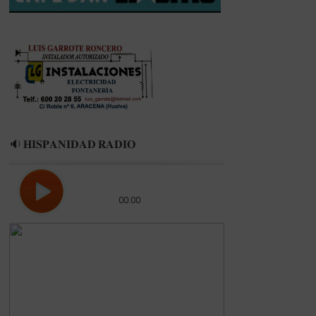
RFEF
🔉 𝐇𝐈𝐒𝐏𝐀𝐍𝐈𝐃𝐀𝐃 𝐑𝐀𝐃𝐈𝐎