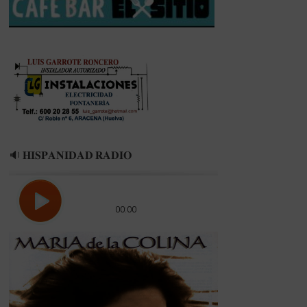
«EL
PORTIL»
🔉 𝐇𝐈𝐒𝐏𝐀𝐍𝐈𝐃𝐀𝐃 𝐑𝐀𝐃𝐈𝐎