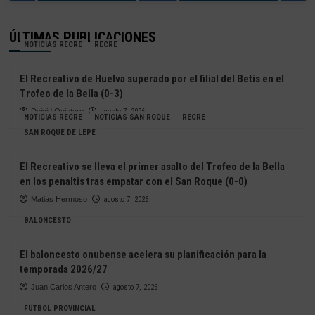
ÚLTIMAS PUBLICACIONES
NOTICIAS RECRE
RECRE
El Recreativo de Huelva superado por el filial del Betis en el
Trofeo de la Bella (0-3)
Deivid Quintero
agosto 7, 2026
NOTICIAS RECRE
NOTICIAS SAN ROQUE
RECRE
SAN ROQUE DE LEPE
El Recreativo se lleva el primer asalto del Trofeo de la Bella
en los penaltis tras empatar con el San Roque (0-0)
Matias Hermoso
agosto 7, 2026
BALONCESTO
El baloncesto onubense acelera su planificación para la
temporada 2026/27
Juan Carlos Antero
agosto 7, 2026
FÚTBOL PROVINCIAL