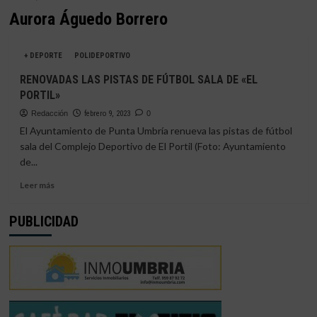
Aurora Águedo Borrero
+ DEPORTE
POLIDEPORTIVO
RENOVADAS LAS PISTAS DE FÚTBOL SALA DE «EL
PORTIL»
Redacción
febrero 9, 2023
0
El Ayuntamiento de Punta Umbría renueva las pistas de fútbol
sala del Complejo Deportivo de El Portil (Foto: Ayuntamiento
de...
Leer
Leer más
más
sobre
PUBLICIDAD
RENOVADAS
LAS
PISTAS
DE
FÚTBOL
SALA
DE