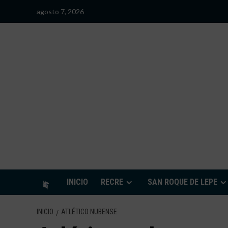
Saltar
agosto 7, 2026
al
contenido
S
INICIO
RECRE
SAN ROQUE DE LEPE
INICIO
ATLÉTICO NUBENSE