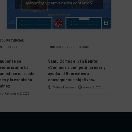
márketing y permitir este contenido
BOL PROVINCIAL
RE
RECRE
NOTICIAS RECRE
RECRE
Onubense se
Samu Cortés e Iván Benito:
victoria ante La
«Venimos a competir, crecer y
 amistoso marcado
ayudar al Recreativo a
nes y la expulsión
conseguir sus objetivos»
ménez
Matias Hermoso
agosto 6, 2026
ero
agosto 6, 2026