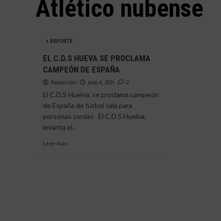
Atlético nubense
+ DEPORTE
EL C.D.S HUEVA SE PROCLAMA
CAMPEÓN DE ESPAÑA
Redacción
julio 4, 2021
0
El C.D.S Huelva, se proclama campeón
de España de fútbol sala para
personas sordas El C.D.S Huelva,
levanta el...
Leer
Leer más
más
sobre
EL
C.D.S
HUEVA
SE
PROCLAMA
CAMPEÓN