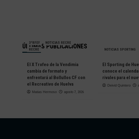
3ªRFEF
NOTICIAS RECRE
ÚLTIMAS PUBLICACIONES
RECRE
NOTICIAS SPORTING
El X Trofeo de la Vendimia
El Sporting de Hue
cambia de formato y
conoce el calendar
enfrentará al Bollullos CF con
rivales para el nu
el Recreativo de Huelva
Deivid Quintero
Matias Hermoso
agosto 7, 2026