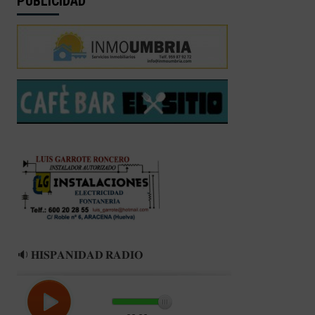
PUBLICIDAD
🔉 𝐇𝐈𝐒𝐏𝐀𝐍𝐈𝐃𝐀𝐃 𝐑𝐀𝐃𝐈𝐎