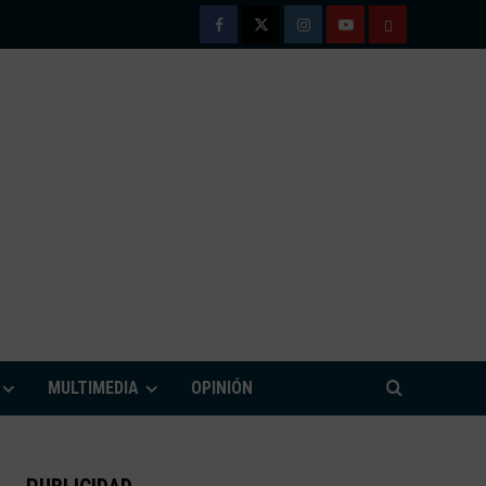
Facebook
Twitter
Instagram
Youtube
TÉRMINOS
Y
CONDICIONE
DE
USO
M
MULTIMEDIA
OPINIÓN