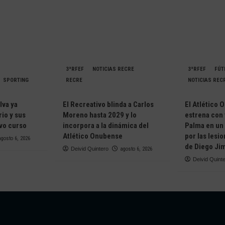
3ªRFEF
NOTICIAS RECRE
3ªRFEF
FÚT
SPORTING
RECRE
NOTICIAS REC
lva ya
El Recreativo blinda a Carlos
El Atlético 
io y sus
Moreno hasta 2029 y lo
estrena con 
evo curso
incorpora a la dinámica del
Palma en un
Atlético Onubense
por las lesio
agosto 6, 2026
de Diego Ji
Deivid Quintero
agosto 6, 2026
Deivid Quint