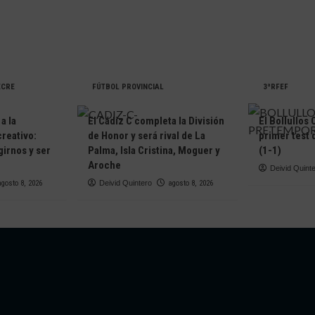
ECRE
FÚTBOL PROVINCIAL
3ªRFEF
a la
El Cádiz C completa la División
El Bollullos
creativo:
de Honor y será rival de La
primer test
irnos y ser
Palma, Isla Cristina, Moguer y
(1-1)
Aroche
Deivid Quint
agosto 8, 2026
Deivid Quintero
agosto 8, 2026