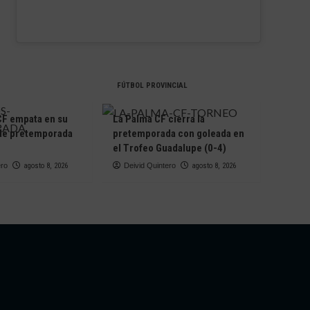
FÚTBOL PROVINCIAL
 CF empata en su
La Palma CF cierra la
 de pretemporada
pretemporada con goleada en
el Trofeo Guadalupe (0-4)
ero
agosto 8, 2026
Deivid Quintero
agosto 8, 2026