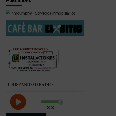
PUBLICIDAD
🔉 𝐇𝐈𝐒𝐏𝐀𝐍𝐈𝐃𝐀𝐃 𝐑𝐀𝐃𝐈𝐎