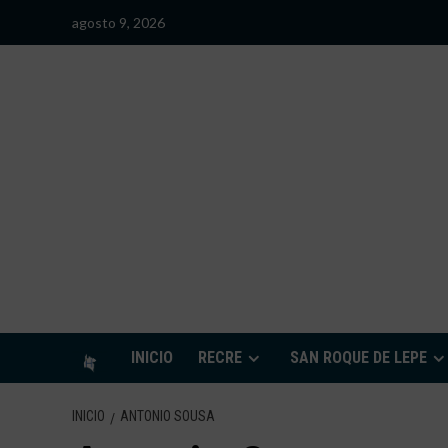
Saltar
agosto 9, 2026
al
contenido
S
INICIO
RECRE
SAN ROQUE DE LEPE
INICIO
ANTONIO SOUSA