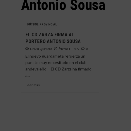
Antonio Sousa
FÚTBOL PROVINCIAL
EL CD ZARZA FIRMA AL
PORTERO ANTONIO SOUSA
Deivid Quintero
febrero 11, 2022
0
El nuevo guardameta refuerza un
puesto muy necesitado en el club
andevaleño El CD Zarza ha firmado
a...
Leer
Leer más
más
sobre
EL
CD
ZARZA
FIRMA
AL
PORTERO