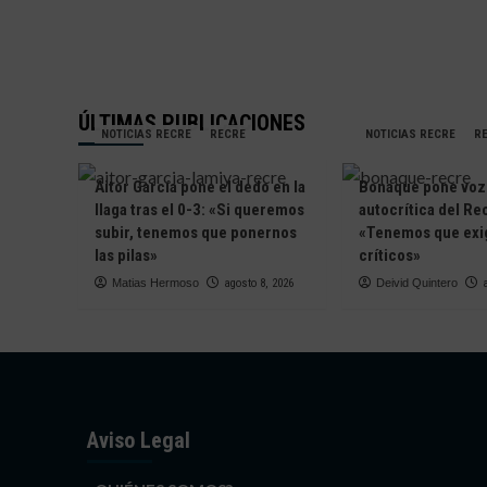
ÚLTIMAS PUBLICACIONES
NOTICIAS RECRE
RECRE
NOTICIAS RECRE
R
Aitor García pone el dedo en la
Bonaque pone voz 
llaga tras el 0-3: «Si queremos
autocrítica del Re
subir, tenemos que ponernos
«Tenemos que exig
las pilas»
críticos»
Matias Hermoso
agosto 8, 2026
Deivid Quintero
Aviso Legal