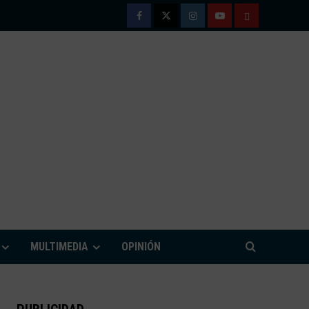
Facebook
Twitter
Instagram
Youtube
TÉRMINOS
Y
CONDICIONE
DE
USO
M
MULTIMEDIA
OPINIÓN