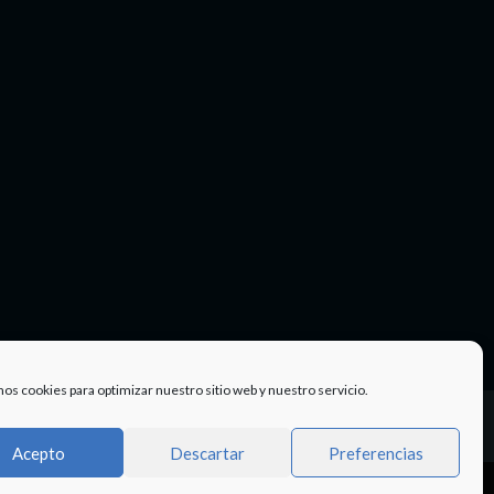
mos cookies para optimizar nuestro sitio web y nuestro servicio.
Facebook
Twitter
Instagram
Youtube
TÉRMINOS
Acepto
Descartar
Preferencias
Y
CONDICIONE