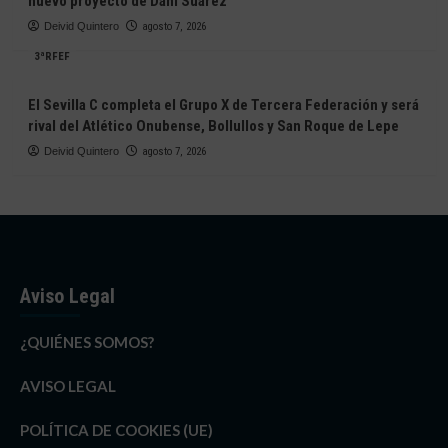
nuevo proyecto de Dani Suárez
Deivid Quintero
agosto 7, 2026
3ªRFEF
El Sevilla C completa el Grupo X de Tercera Federación y será
rival del Atlético Onubense, Bollullos y San Roque de Lepe
Deivid Quintero
agosto 7, 2026
Aviso Legal
¿QUIÉNES SOMOS?
AVISO LEGAL
POLÍTICA DE COOKIES (UE)