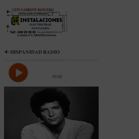
TARTESSOS
2024
🔉 𝐇𝐈𝐒𝐏𝐀𝐍𝐈𝐃𝐀𝐃 𝐑𝐀𝐃𝐈𝐎