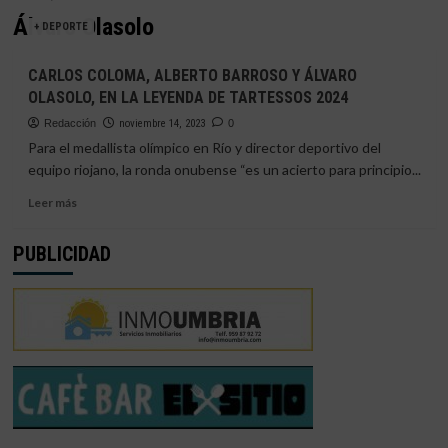
Álvaro Olasolo
+ DEPORTE
CARLOS COLOMA, ALBERTO BARROSO Y ÁLVARO
OLASOLO, EN LA LEYENDA DE TARTESSOS 2024
Redacción
noviembre 14, 2023
0
Para el medallista olímpico en Río y director deportivo del
equipo riojano, la ronda onubense “es un acierto para principio...
Leer
Leer más
más
sobre
PUBLICIDAD
CARLOS
COLOMA,
ALBERTO
BARROSO
Y
ÁLVARO
OLASOLO,
EN
LA
LEYENDA
DE