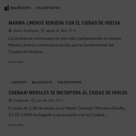
ala Pívot
BALONCESTO
POLIDEPORTIVO
MARINA LINEROS RENUEVA CON EL CIUDAD DE HUELVA
Alvaro Rodriguez
agosto 31, 2023
0
La onubense continuará un año más capitaneando el equipo
Marina Lineros continuará siendo parte fundamental del
Ciudad de Huelva...
Leer
Leer más
más
sobre
MARINA
+ DEPORTE
BALONCESTO
POLIDEPORTIVO
LINEROS
RENUEVA
CHEMARI MORALES SE INCORPORA AL CIUDAD DE HUELVA
CON
Redacción
EL
julio 28, 2022
0
CIUDAD
El pívot de 2.04 de altura José María ‘Chemari’ Morales (Sevilla,
DE
27-02-1989) ha llegado a un acuerdo con el Ciudad...
HUELVA
Leer
Leer más
más
sobre