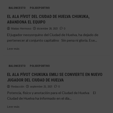
CHEMARI
BALONCESTO
POLIDEPORTIVO
MORALES
SE
EL ALA PÍVOT DEL CIUDAD DE HUELVA CHUKUKA,
INCORPORA
ABANDONA EL EQUIPO
AL
CIUDAD
Matias Hermoso
diciembre 28, 2021
0
DE
El jugador neoyorquino del Ciudad de Huelva, ha dejado de
HUELVA
pertenecer al conjunto capitalino Sin pena ni gloria. Ese...
Leer
Leer más
más
sobre
EL
BALONCESTO
POLIDEPORTIVO
ALA
PÍVOT
EL ALA PÍVOT CHUKUKA EMILI SE CONVIERTE EN NUEVO
DEL
JUGADOR DEL CIUDAD DE HUELVA
CIUDAD
DE
Redacción
septiembre 25, 2021
0
HUELVA
Potencia, físico y anotación para el Ciudad de Huelva El
CHUKUKA,
Ciudad de Huelva ha informado en el día...
ABANDONA
EL
Leer
Leer más
EQUIPO
más