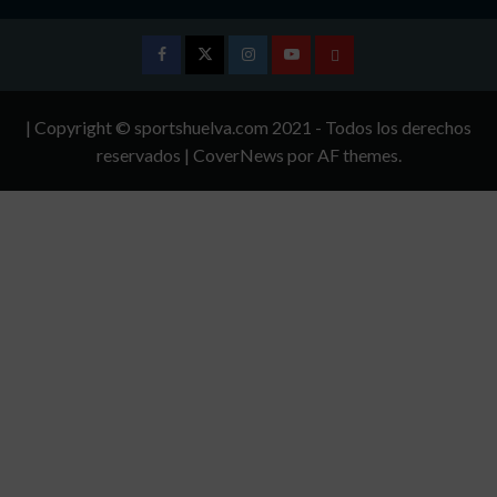
Facebook
Twitter
Instagram
Youtube
TÉRMINOS
Y
| Copyright © sportshuelva.com 2021 - Todos los derechos
CONDICIONES
reservados
|
CoverNews
por AF themes.
DE
USO