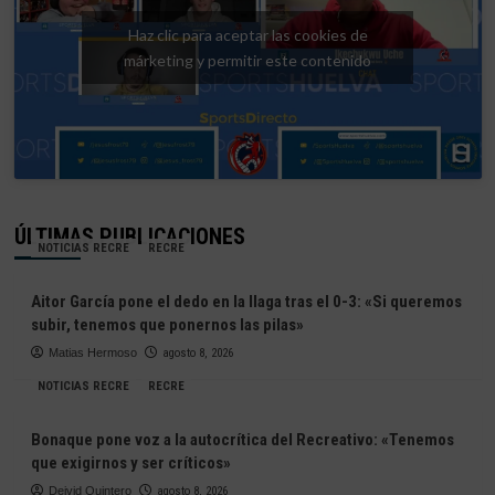
Haz clic para aceptar las cookies de
márketing y permitir este contenido
ÚLTIMAS PUBLICACIONES
NOTICIAS RECRE
RECRE
Aitor García pone el dedo en la llaga tras el 0-3: «Si queremos
subir, tenemos que ponernos las pilas»
Matias Hermoso
agosto 8, 2026
NOTICIAS RECRE
RECRE
Bonaque pone voz a la autocrítica del Recreativo: «Tenemos
que exigirnos y ser críticos»
Deivid Quintero
agosto 8, 2026