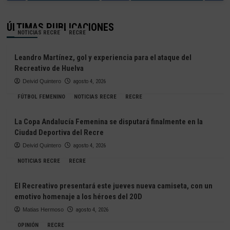
ÚLTIMAS PUBLICACIONES
NOTICIAS RECRE
RECRE
Leandro Martínez, gol y experiencia para el ataque del
Recreativo de Huelva
Deivid Quintero
agosto 4, 2026
FÚTBOL FEMENINO
NOTICIAS RECRE
RECRE
La Copa Andalucía Femenina se disputará finalmente en la
Ciudad Deportiva del Recre
Deivid Quintero
agosto 4, 2026
NOTICIAS RECRE
RECRE
El Recreativo presentará este jueves nueva camiseta, con un
emotivo homenaje a los héroes del 20D
Matias Hermoso
agosto 4, 2026
OPINIÓN
RECRE