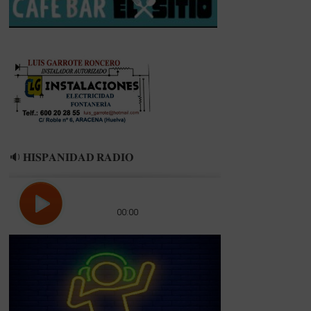
ANIVERSARIO
DEL
DECANO
🔉 𝐇𝐈𝐒𝐏𝐀𝐍𝐈𝐃𝐀𝐃 𝐑𝐀𝐃𝐈𝐎