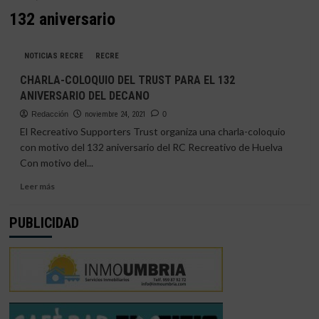
132 aniversario
NOTICIAS RECRE
RECRE
CHARLA-COLOQUIO DEL TRUST PARA EL 132
ANIVERSARIO DEL DECANO
Redacción
noviembre 24, 2021
0
El Recreativo Supporters Trust organiza una charla-coloquio
con motivo del 132 aniversario del RC Recreativo de Huelva
Con motivo del...
Leer
Leer más
más
sobre
PUBLICIDAD
CHARLA-
COLOQUIO
DEL
TRUST
PARA
EL
132