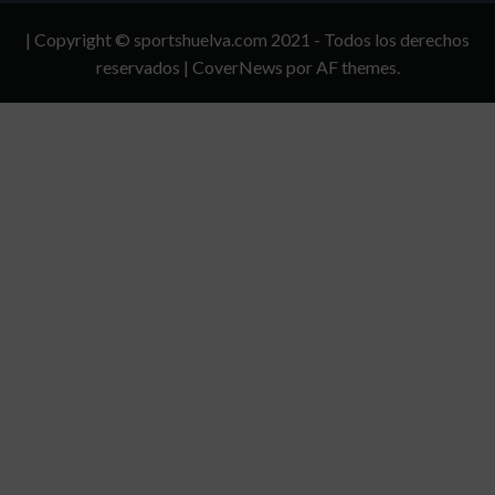
Y
| Copyright © sportshuelva.com 2021 - Todos los derechos
CONDICIONES
reservados
|
CoverNews
por AF themes.
DE
USO