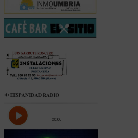
🔉 𝐇𝐈𝐒𝐏𝐀𝐍𝐈𝐃𝐀𝐃 𝐑𝐀𝐃𝐈𝐎