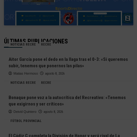
ÚLTIMAS PUBLICACIONES
NOTICIAS RECRE
RECRE
Aitor García pone el dedo en la llaga tras el 0-3: «Si queremos
subir, tenemos que ponernos las pilas»
Matias Hermoso
agosto 8, 2026
NOTICIAS RECRE
RECRE
Bonaque pone voz a la autocrítica del Recreativo: «Tenemos
que exigirnos y ser críticos»
Deivid Quintero
agosto 8, 2026
FÚTBOL PROVINCIAL
El Cádiz C completa la División de Honor y será rival de La