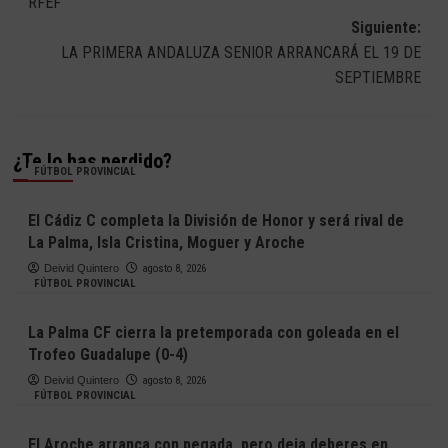
RFEF
entradas
Siguiente:
LA PRIMERA ANDALUZA SENIOR ARRANCARÁ EL 19 DE
SEPTIEMBRE
¿Te lo has perdido?
FÚTBOL PROVINCIAL
El Cádiz C completa la División de Honor y será rival de
La Palma, Isla Cristina, Moguer y Aroche
Deivid Quintero
agosto 8, 2026
FÚTBOL PROVINCIAL
La Palma CF cierra la pretemporada con goleada en el
Trofeo Guadalupe (0-4)
Deivid Quintero
agosto 8, 2026
FÚTBOL PROVINCIAL
El Aroche arranca con pegada, pero deja deberes en