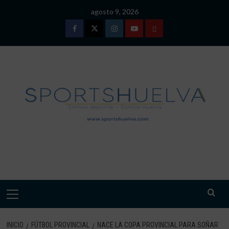
Saltar
agosto 9, 2026
al
contenido
Facebook
Twitter
Instagram
Youtube
TÉRMINOS
Y
CONDICIONES
DE
USO
SPORTSHUELVA.
Menú
primario
INICIO
FÚTBOL PROVINCIAL
NACE LA COPA PROVINCIAL PARA SOÑAR