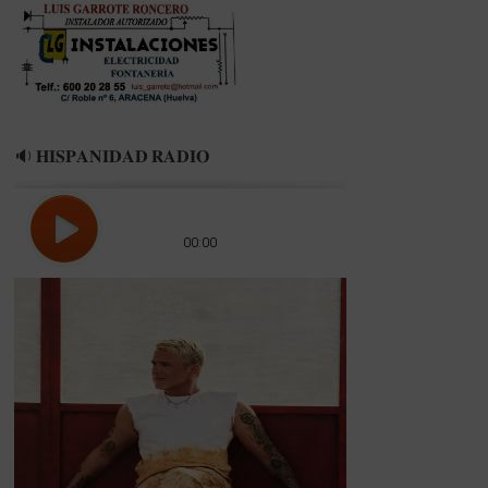
🔉 𝐇𝐈𝐒𝐏𝐀𝐍𝐈𝐃𝐀𝐃 𝐑𝐀𝐃𝐈𝐎