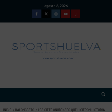
Saltar
agosto 6, 2026
al
contenido
Facebook
Twitter
Instagram
Youtube
TÉRMINOS
Y
CONDICIONES
DE
USO
SPORTSHUELVA.
Menú
primario
INICIO
BALONCESTO
LOS SIETE ONUBENSES QUE HICIERON HISTORIA