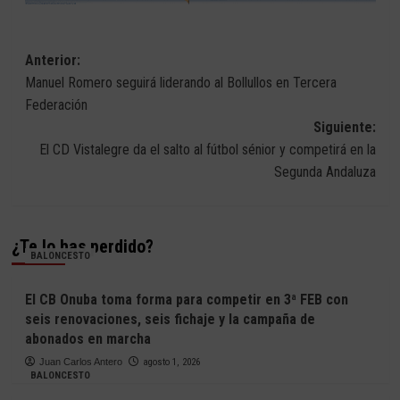
Navegación
Anterior:
Manuel Romero seguirá liderando al Bollullos en Tercera
de
Federación
entradas
Siguiente:
El CD Vistalegre da el salto al fútbol sénior y competirá en la
Segunda Andaluza
¿Te lo has perdido?
BALONCESTO
El CB Onuba toma forma para competir en 3ª FEB con
seis renovaciones, seis fichaje y la campaña de
abonados en marcha
Juan Carlos Antero
agosto 1, 2026
BALONCESTO