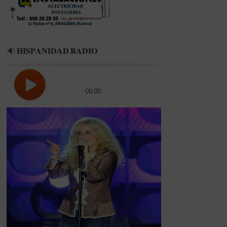
🔉 𝐇𝐈𝐒𝐏𝐀𝐍𝐈𝐃𝐀𝐃 𝐑𝐀𝐃𝐈𝐎