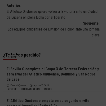
Navegación
Anterior:
El Atlético Onubense quiere volver a la victoria ante un Ciudad
de
de Lucena en plena lucha por el liderato
entradas
Siguiente:
Los equipos onubenses de División de Honor, ante una jornada
clave
¿Te lo has perdido?
3ªRFEF
El Sevilla C completa el Grupo X de Tercera Federación y
será rival del Atlético Onubense, Bollullos y San Roque
de Lepe
Deivid Quintero
agosto 7, 2026
3ªRFEF
NOTICIAS RECRE
RECRE
El Atlético Onubense empata en su segundo envite
contra el juvenil del Betis (2-2)