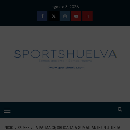
Saltar
agosto 8, 2026
al
contenido
Facebook
Twitter
Instagram
Youtube
TÉRMINOS
Y
CONDICIONES
DE
USO
SPORTSHUELVA.
Menú
primario
INICIO
3ªRFEF
LA PALMA CF, OBLIGADA A SUMAR ANTE UN UTRERA