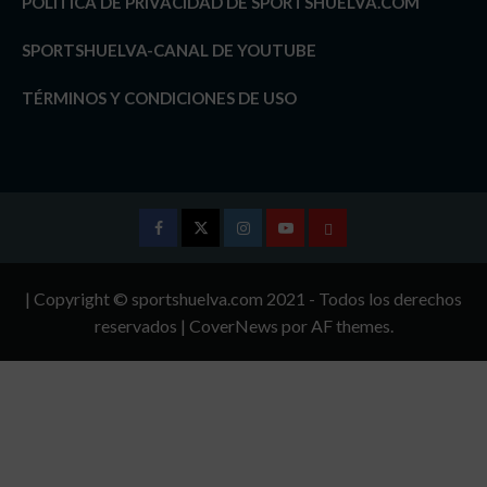
POLÍTICA DE PRIVACIDAD DE SPORTSHUELVA.COM
SPORTSHUELVA-CANAL DE YOUTUBE
TÉRMINOS Y CONDICIONES DE USO
Facebook
Twitter
Instagram
Youtube
TÉRMINOS
Y
| Copyright © sportshuelva.com 2021 - Todos los derechos
CONDICIONES
reservados
|
CoverNews
por AF themes.
DE
USO