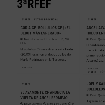
3ªRFEF
3ªRFEF
FÚTBOL PROVINCIAL
3ªRFEF
CORIA CF -BOLLULLOS CF | «EL
ÁNGEL ÁLV
DEBUT MÁS ESPERADO»
HUECO EN 
Matias Hermoso
septiembre 10, 2022
Deivid Quint
0
El canteran
El Bollullos CF se estrena esta tarde
Paco Amate y
(20:00 horas) en el debut de los de
primer equip
Mario Rodríguez en la Tercera...
Álvarez) La...
Leer
Leer más
Leer
Leer más
más
más
3ªRFEF
FÚT
sobre
sobr
CORIA
ÁNG
JOEL Y SA
CF
3ªRFEF
ÁLVA
BOLLULLOS
-
SE
EL AYAMONTE CF ANUNCIA LA
BOLLULLOS
GAN
Deivid Quint
VUELTA DE ÁNGEL BERMEJO
CF
UN
Jugarán en el
|
HUE
Deivid Quintero
septiembre 5, 2022
0