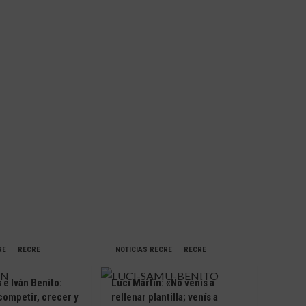
RE
RECRE
NOTICIAS RECRE
RECRE
e Iván Benito:
Luci Martín: «No venís a
competir, crecer y
rellenar plantilla; venís a