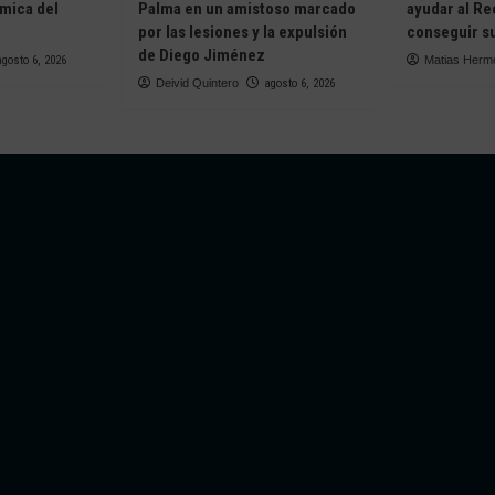
ámica del
Palma en un amistoso marcado
ayudar al Re
e
por las lesiones y la expulsión
conseguir su
de Diego Jiménez
agosto 6, 2026
Matias Herm
Deivid Quintero
agosto 6, 2026