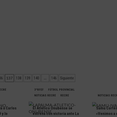
sobre
ALMENTE
EL
RESA
AYAMONTE
CF
TAYA
CONFIRMA
QUE
ADRIÁN
GARCÍA
SUPERA
LA
PRUEBA
137
…
36
138
139
140
146
Siguiente
RECRE
3ªRFEF
FÚTBOL PROVINCIAL
NOTICIAS RECRE
RECRE
NOTICIAS REC
da a Carlos
El Atlético Onubense se
Samu Cortés 
 y lo
estrena con victoria ante La
«Venimos a 