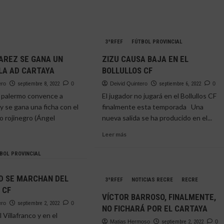
3ªRFEF
FÚTBOL PROVINCIAL
AREZ SE GANA UN
ZIZU CAUSA BAJA EN EL
LA AD CARTAYA
BOLLULLOS CF
ero
septiembre 8, 2022
0
Deivid Quintero
septiembre 6, 2022
0
o palermo convence a
El jugador no jugará en el Bollullos CF
 se gana una ficha con el
finalmente esta temporada Una
o rojinegro (Ángel
nueva salida se ha producido en el...
Leer
Leer más
más
sobre
BOL PROVINCIAL
ZIZU
e
CAUSA
EL
ID SE MARCHAN DEL
3ªRFEF
BAJA
NOTICIAS RECRE
RECRE
REZ
 CF
EN
VÍCTOR BARROSO, FINALMENTE,
EL
A
ero
septiembre 2, 2022
0
NO FICHARÁ POR EL CARTAYA
BOLLULLOS
 Villafranco y en el
CF
CO
Matias Hermoso
septiembre 2, 2022
0