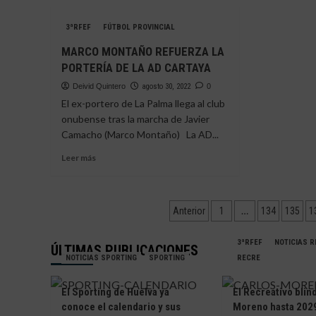
ANTONIO
FIN
MOLINA
REG
JUGARÁ
3ªRFEF
FÚTBOL PROVINCIAL
AL
EN
MARCO MONTAÑO REFUERZA LA
CAR
LA
PORTERÍA DE LA AD CARTAYA
AD
CARTAYA
Deivid Quintero
agosto 30, 2022
0
El ex-portero de La Palma llega al club
onubense tras la marcha de Javier
Camacho (Marco Montaño) La AD...
Leer
Leer más
más
sobre
MARCO
Paginación
MONTAÑO
…
Anterior
1
134
135
1
REFUERZA
de
LA
3ªRFEF
NOTICIAS 
ÚLTIMAS PUBLICACIONES
PORTERÍA
entradas
NOTICIAS SPORTING
SPORTING
RECRE
DE
LA
AD
El Sporting de Huelva ya
El Recreativo blin
CARTAYA
conoce el calendario y sus
Moreno hasta 2029