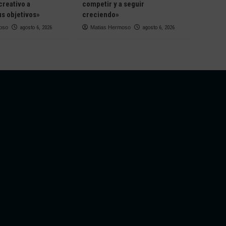
creativo a
competir y a seguir
s objetivos»
creciendo»
oso
agosto 6, 2026
Matias Hermoso
agosto 6, 2026