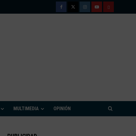
Facebook
Twitter
Instagram
Youtube
TÉRMINOS
Y
CONDICIONE
DE
USO
M
MULTIMEDIA
OPINIÓN