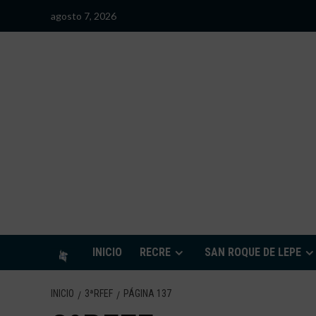
Saltar
agosto 7, 2026
al
contenido
S
INICIO
RECRE
SAN ROQUE DE LEPE
INICIO
3ªRFEF
PÁGINA 137