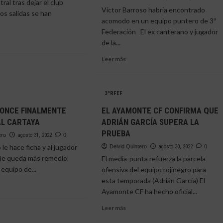
ral tras dejar el club
Víctor Barroso habría encontrado
Dos salidas se han
acomodo en un equipo puntero de 3ª
Federación El ex canterano y jugador
TAYA
de la...
Leer
e
Leer más
más
sobre
VÍCTOR
3ªRFEF
BARROSO,
FINALMENTE,
CHAN
PONCE FINALMENTE
EL AYAMONTE CF CONFIRMA QUE
NO
AL CARTAYA
ADRIÁN GARCÍA SUPERA LA
FICHARÁ
ULLOS
PRUEBA
POR
ero
agosto 31, 2022
0
EL
 le hace ficha y al jugador
Deivid Quintero
agosto 30, 2022
0
CARTAYA
o le queda más remedio
El media-punta refuerza la parcela
 equipo de...
ofensiva del equipo rojinegro para
esta temporada (Adrián García) El
Ayamonte CF ha hecho oficial...
e
Leer
Leer más
ONIO
más
CE