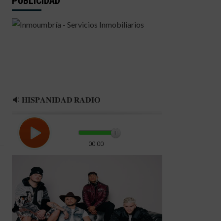
PUBLICIDAD
🔉 𝐇𝐈𝐒𝐏𝐀𝐍𝐈𝐃𝐀𝐃 𝐑𝐀𝐃𝐈𝐎