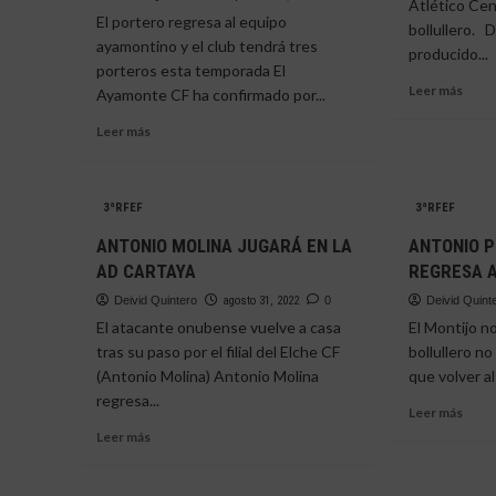
Atlético Cent
«EL
EN
El portero regresa al equipo
DEBUT
bollullero. 
LA
ayamontino y el club tendrá tres
MÁS
producido...
AD
porteros esta temporada El
ESPERADO»
CAR
Leer
Leer más
Ayamonte CF ha confirmado por...
más
Leer
sobr
Leer más
más
JOEL
sobre
Y
EL
SAID
3ªRFEF
3ªRFEF
AYAMONTE
SE
CF
MAR
ANTONIO MOLINA JUGARÁ EN LA
ANTONIO 
ANUNCIA
DEL
AD CARTAYA
REGRESA 
LA
BOLL
VUELTA
CF
Deivid Quintero
agosto 31, 2022
0
Deivid Quint
DE
El atacante onubense vuelve a casa
El Montijo no
ÁNGEL
tras su paso por el filial del Elche CF
bollullero n
BERMEJO
(Antonio Molina) Antonio Molina
que volver al
regresa...
Leer
Leer más
más
Leer
Leer más
sobr
más
ANT
sobre
PON