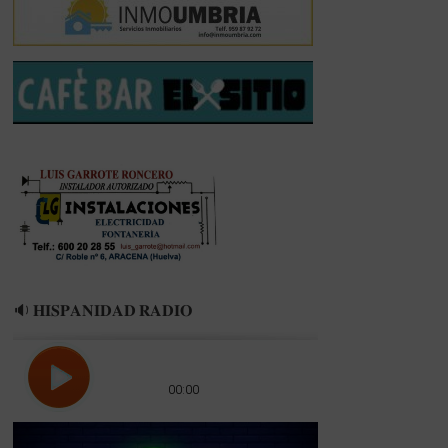
PLATERO
🔉 𝐇𝐈𝐒𝐏𝐀𝐍𝐈𝐃𝐀𝐃 𝐑𝐀𝐃𝐈𝐎