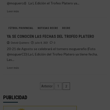
VER
@moguercd) La L Edición el Trofeo Platero ya...
EL
TROFEO
Leer
Leer más
PLATERO
más
sobre
DESDE
FÚTBOL PROVINCIAL
NOTICIAS RECRE
RECRE
ESTE
LUNES
YA SE CONOCEN LAS FECHAS DEL TROFEO PLATERO
SE
Deivid Quintero
PONEN
julio 8, 2021
0
A
20-21 de Agosto se celebrará el tornero moguereño (Foto
LA
@moguerCD) La L Edición del Trofeo Platero ya tiene fecha.
VENTA
Las...
LAS
ENTRADAS
Leer
Leer más
DEL
más
TROFEO
sobre
PLATERO
YA
Paginación
SE
2
Anterior
1
CONOCEN
de
LAS
PUBLICIDAD
FECHAS
entradas
DEL
TROFEO