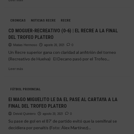
más
RECRE
sobre
VA
UNA
A
CRONICAS
NOTICIAS RECRE
RECRE
JORNADA
DAR
DE
MUCHAS
CD MOGUER-RECREATIVO (0-6) | EL RECRE A LA FINAL
LIGA
ALEGRIAS»
DEL TROFEO PLATERO
POR
ANTICIPADO
Matias Hermoso
agosto 20, 2021
0
Un Recre superior gana con claridad al anfitrión del torneo
(Recreativo de Huelva) El Decano pasó por el Trofeo...
Leer
Leer más
más
sobre
CD
FÚTBOL PROVINCIAL
MOGUER-
RECREATIVO
El MAGO MIGUELITO LE DA EL PASE AL CARTAYA A LA
(0-
FINAL DEL TROFEO PLATERO
6)
|
Deivid Quintero
agosto 20, 2021
0
EL
Su pase de gol en el 87’ de partido evitó que la semifinal se
RECRE
decidiera por penaltis (Foto: Álex Martínez)...
A