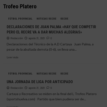
Trofeo Platero
FÚTBOL PROVINCIAL
NOTICIAS RECRE
RECRE
DECLARACIONES DE JUAN PALMA «HAY QUE COMPETIR
PERO EL RECRE VA A DAR MUCHAS ALEGRIAS»
Redacción
agosto 21, 2021
0
Declaraciones del Técnico de la A.D Cartaya Juan Palma, a
pesar de la abultada derrota (0-6), se lleva una...
Leer
Leer más
más
sobre
DECLARACIONES
FÚTBOL PROVINCIAL
NOTICIAS RECRE
RECRE
DE
JUAN
UNA JORNADA DE LIGA POR ANTICIPADO
PALMA
Redacción
«HAY
agosto 21, 2021
0
QUE
Cartaya y Recreativo se miden en la final del L Trofeo Platero
COMPETIR
(sportshuelva.com) Partido que bien pudiera ser de...
PERO
Leer
EL
Leer más