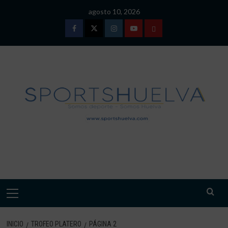
Saltar
agosto 10, 2026
al
contenido
Facebook
Twitter
Instagram
Youtube
TÉRMINOS
Y
CONDICIONES
DE
USO
SPORTSHUELVA.
Menú
primario
INICIO
TROFEO PLATERO
PÁGINA 2