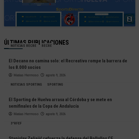
ÚLTIMAS PUBLICACIONES
NOTICIAS RECRE
RECRE
El Decano no camina solo: el Recreativo rompe la barrera de
los 8.000 socios
Matias Hermoso
agosto 9, 2026
NOTICIAS SPORTING
SPORTING
El Sporting de Huelva arrasa al Córdoba y se mete en
semifinales de la Copa de Andalucía
Matias Hermoso
agosto 9, 2026
3ªRFEF
Stanislav Zeljajić refuerza la defensa del Bollullos CF