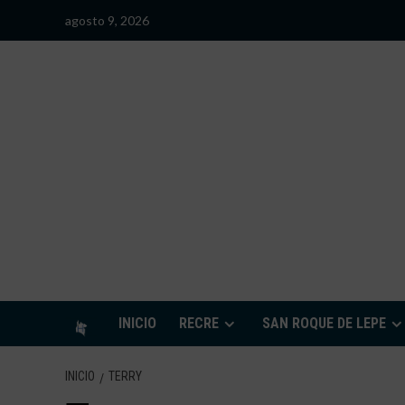
Saltar
agosto 9, 2026
al
contenido
S
INICIO
RECRE
SAN ROQUE DE LEPE
INICIO
TERRY