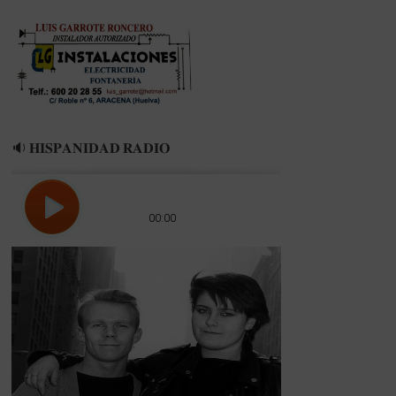
🔉 𝐇𝐈𝐒𝐏𝐀𝐍𝐈𝐃𝐀𝐃 𝐑𝐀𝐃𝐈𝐎