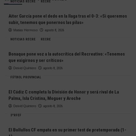
NOTICIAS RECRE
RECRE
Aitor García pone el dedo en la llaga tras el 0-3: «Si queremos
subir, tenemos que ponernos las pilas»
Matias Hermoso
agosto 8, 2026
NOTICIAS RECRE
RECRE
Bonaque pone voz a la autocrítica del Recreativo: «Tenemos
que exigirnos y ser críticos»
Deivid Quintero
agosto 8, 2026
FÚTBOL PROVINCIAL
El Cádiz C completa la División de Honor y será rival de La
Palma, Isla Cristina, Moguer y Aroche
Deivid Quintero
agosto 8, 2026
3ªRFEF
El Bollullos CF empata en su primer test de pretemporada (1-