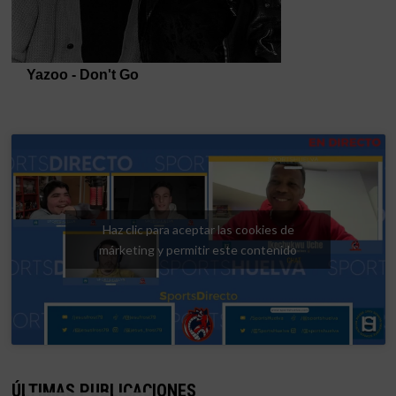
Haz clic para aceptar las cookies de
márketing y permitir este contenido
ÚLTIMAS PUBLICACIONES