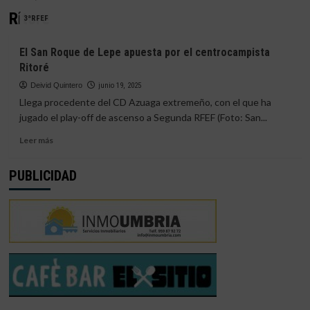
Ritore
3ªRFEF
El San Roque de Lepe apuesta por el centrocampista
Ritoré
Deivid Quintero
junio 19, 2025
Llega procedente del CD Azuaga extremeño, con el que ha
jugado el play-off de ascenso a Segunda RFEF (Foto: San...
Leer
Leer más
más
sobre
PUBLICIDAD
El
San
Roque
de
Lepe
apuesta
por
el
centrocampista
Ritoré