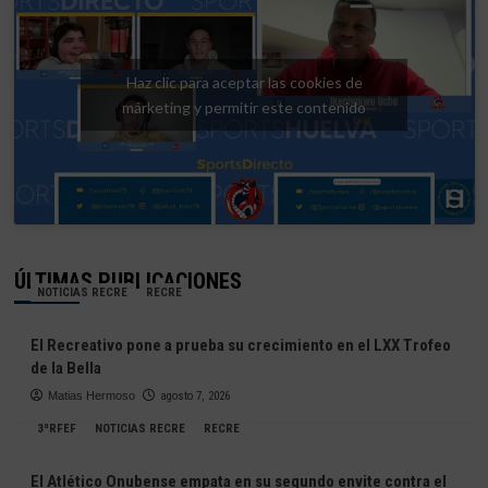
Haz clic para aceptar las cookies de
márketing y permitir este contenido
ÚLTIMAS PUBLICACIONES
NOTICIAS RECRE
RECRE
El Recreativo pone a prueba su crecimiento en el LXX Trofeo
de la Bella
Matias Hermoso
agosto 7, 2026
3ªRFEF
NOTICIAS RECRE
RECRE
El Atlético Onubense empata en su segundo envite contra el