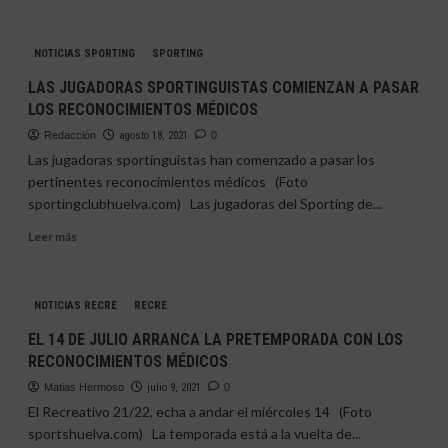
más
sobre
ARRANCA
NOTICIAS SPORTING
SPORTING
LA
PRETEMPORADA
LAS JUGADORAS SPORTINGUISTAS COMIENZAN A PASAR
DEL
LOS RECONOCIMIENTOS MÉDICOS
RECRE
22/23
Redacción
agosto 18, 2021
0
Las jugadoras sportinguistas han comenzado a pasar los
pertinentes reconocimientos médicos (Foto
sportingclubhuelva.com) Las jugadoras del Sporting de...
Leer
Leer más
más
sobre
LAS
NOTICIAS RECRE
RECRE
JUGADORAS
SPORTINGUISTAS
EL 14 DE JULIO ARRANCA LA PRETEMPORADA CON LOS
COMIENZAN
RECONOCIMIENTOS MÉDICOS
A
PASAR
Matias Hermoso
julio 9, 2021
0
LOS
El Recreativo 21/22, echa a andar el miércoles 14 (Foto
RECONOCIMIENTOS
sportshuelva.com) La temporada está a la vuelta de...
MÉDICOS