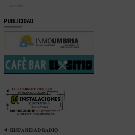
Leer
Leer más
más
sobre
PUBLICIDAD
EL
14
DE
JULIO
ARRANCA
LA
PRETEMPORADA
CON
LOS
RECONOCIMIENTOS
MÉDICOS
🔉 𝐇𝐈𝐒𝐏𝐀𝐍𝐈𝐃𝐀𝐃 𝐑𝐀𝐃𝐈𝐎