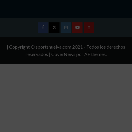
Facebook
Twitter
Instagram
Youtube
TÉRMINOS
Y
| Copyright © sportshuelva.com 2021 - Todos los derechos
CONDICIONES
reservados
|
CoverNews
por AF themes.
DE
USO