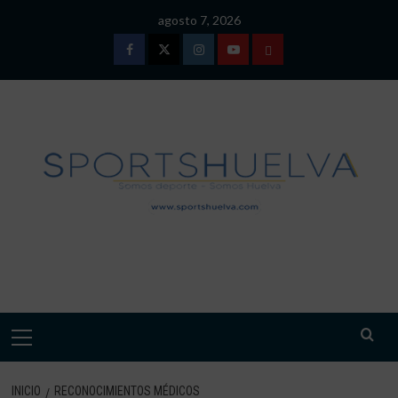
Saltar
agosto 7, 2026
al
contenido
Facebook
Twitter
Instagram
Youtube
TÉRMINOS
Y
CONDICIONES
DE
USO
SPORTSHUELVA.
Menú
primario
INICIO
RECONOCIMIENTOS MÉDICOS