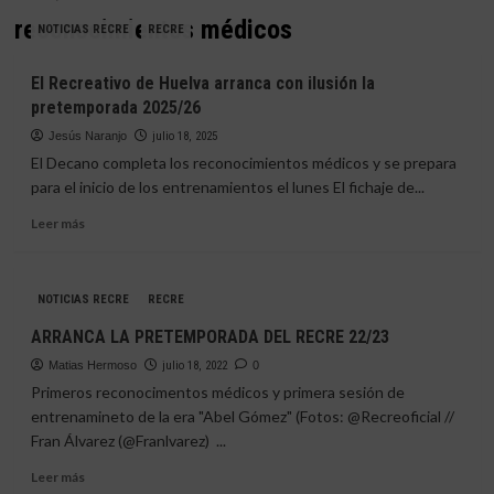
reconocimientos médicos
NOTICIAS RECRE
RECRE
El Recreativo de Huelva arranca con ilusión la
pretemporada 2025/26
Jesús Naranjo
julio 18, 2025
El Decano completa los reconocimientos médicos y se prepara
para el inicio de los entrenamientos el lunes El fichaje de...
Leer
Leer más
más
sobre
El
NOTICIAS RECRE
RECRE
Recreativo
de
ARRANCA LA PRETEMPORADA DEL RECRE 22/23
Huelva
Matias Hermoso
arranca
julio 18, 2022
0
con
Primeros reconocimentos médicos y primera sesión de
ilusión
entrenamineto de la era "Abel Gómez" (Fotos: @Recreoficial //
la
Fran Álvarez (@Franlvarez) ...
pretemporada
2025/26
Leer
Leer más