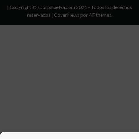
Y
| Copyright © sportshuelva.com 2021 - Todos los derechos
CONDICIONES
reservados
|
CoverNews
por AF themes.
DE
USO