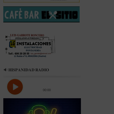
CANAL
COSTA
TV
🔉 𝐇𝐈𝐒𝐏𝐀𝐍𝐈𝐃𝐀𝐃 𝐑𝐀𝐃𝐈𝐎