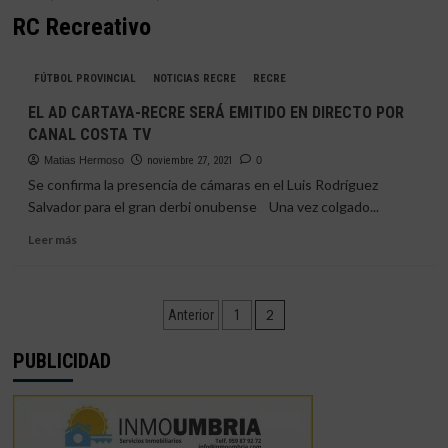
RC Recreativo
FÚTBOL PROVINCIAL
NOTICIAS RECRE
RECRE
EL AD CARTAYA-RECRE SERÁ EMITIDO EN DIRECTO POR
CANAL COSTA TV
Matias Hermoso
noviembre 27, 2021
0
Se confirma la presencia de cámaras en el Luis Rodríguez
Salvador para el gran derbi onubense Una vez colgado...
Leer
Leer más
más
sobre
EL
Paginación
AD
2
Anterior
1
CARTAYA-
de
RECRE
PUBLICIDAD
SERÁ
entradas
EMITIDO
EN
DIRECTO
POR