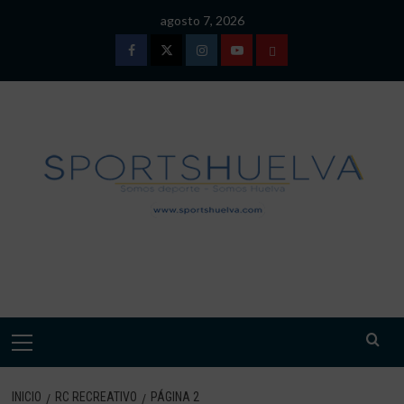
Saltar
agosto 7, 2026
al
contenido
Facebook
Twitter
Instagram
Youtube
TÉRMINOS
Y
CONDICIONES
DE
USO
SPORTSHUELVA.
Menú
primario
INICIO
RC RECREATIVO
PÁGINA 2