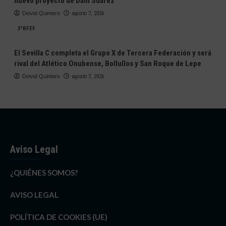
nuevo proyecto de Dani Suárez
Deivid Quintero
agosto 7, 2026
3ªRFEF
El Sevilla C completa el Grupo X de Tercera Federación y será
rival del Atlético Onubense, Bollullos y San Roque de Lepe
Deivid Quintero
agosto 7, 2026
Aviso Legal
¿QUIÉNES SOMOS?
AVISO LEGAL
POLÍTICA DE COOKIES (UE)