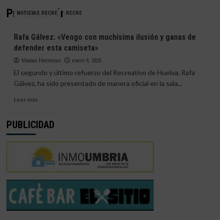
Presentacón
NOTICIAS RECRE
RECRE
Rafa Gálvez: «Vengo con muchísima ilusión y ganas de
defender esta camiseta»
Matias Hermoso
enero 9, 2025
El segundo y último refuerzo del Recreativo de Huelva, Rafa
Gálvez, ha sido presentado de manera oficial en la sala...
Leer
Leer más
más
sobre
PUBLICIDAD
Rafa
Gálvez:
«Vengo
con
muchísima
ilusión
y
ganas
de
defender
esta