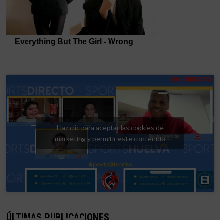
Haz clic para aceptar las cookies de
márketing y permitir este contenido
ÚLTIMAS PUBLICACIONES