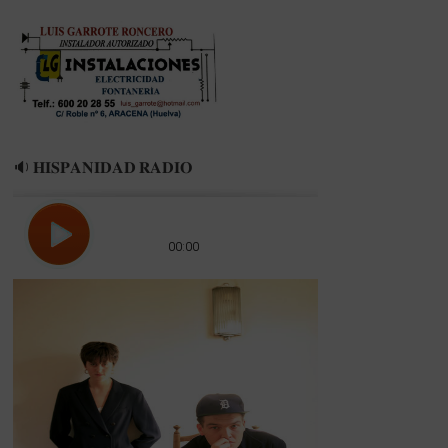
camiseta»
🔉 𝐇𝐈𝐒𝐏𝐀𝐍𝐈𝐃𝐀𝐃 𝐑𝐀𝐃𝐈𝐎