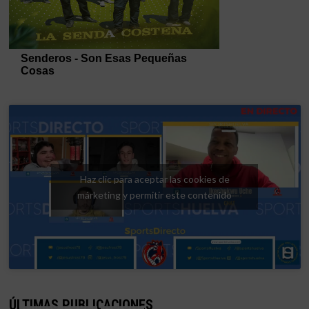
Haz clic para aceptar las cookies de
márketing y permitir este contenido
ÚLTIMAS PUBLICACIONES