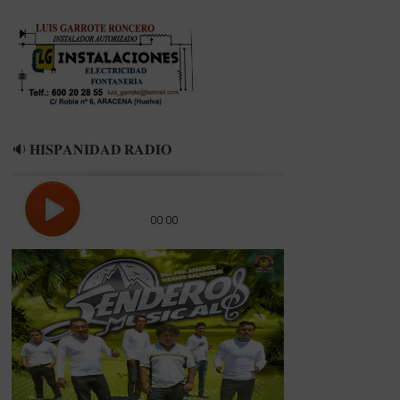
LA
TEMPROADA
23/24
🔉 𝐇𝐈𝐒𝐏𝐀𝐍𝐈𝐃𝐀𝐃 𝐑𝐀𝐃𝐈𝐎