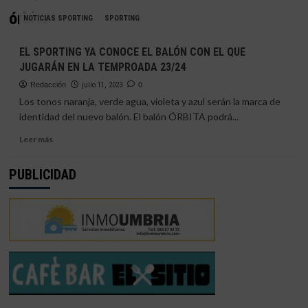
órbita
NOTICIAS SPORTING
SPORTING
EL SPORTING YA CONOCE EL BALÓN CON EL QUE
JUGARÁN EN LA TEMPROADA 23/24
Redacción
julio 11, 2023
0
Los tonos naranja, verde agua, violeta y azul serán la marca de
identidad del nuevo balón. El balón ÓRBITA podrá...
Leer
Leer más
más
sobre
PUBLICIDAD
EL
SPORTING
YA
CONOCE
EL
BALÓN
CON
EL
QUE
JUGARÁN
EN