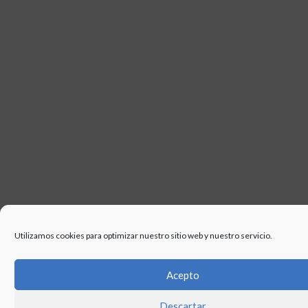
USO
Utilizamos cookies para optimizar nuestro sitio web y nuestro servicio.
Acepto
Descartar