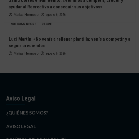
Samu Cortés e Iván Benito: «Venimos a competir, crecer y
ayudar al Recreativo a conseguir sus objetivos»
Matias Hermoso
agosto 6, 2026
NOTICIAS RECRE
RECRE
Luci Martín: «No venís a rellenar plantilla; venís a competir y a
seguir creciendo»
Matias Hermoso
agosto 6, 2026
Aviso Legal
¿QUIÉNES SOMOS?
AVISO LEGAL