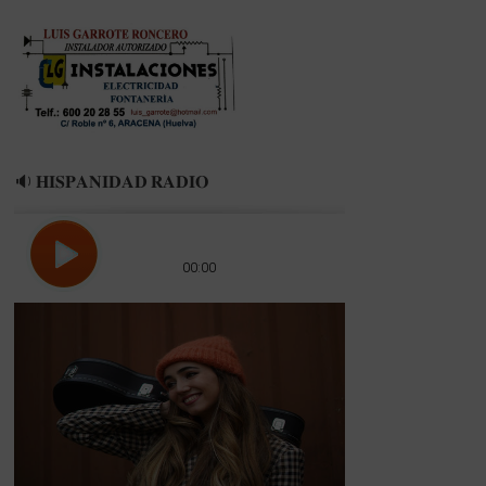
🔉 𝐇𝐈𝐒𝐏𝐀𝐍𝐈𝐃𝐀𝐃 𝐑𝐀𝐃𝐈𝐎