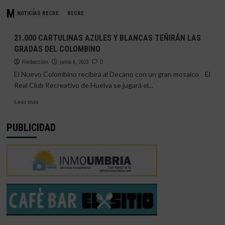
Mosaico
NOTICIAS RECRE
RECRE
21.000 CARTULINAS AZULES Y BLANCAS TEÑIRÁN LAS
GRADAS DEL COLOMBINO
Redacción
junio 6, 2023
0
El Nuevo Colombino recibirá al Decano con un gran mosaico El
Real Club Recreativo de Huelva se jugará el...
Leer
Leer más
más
sobre
PUBLICIDAD
21.000
CARTULINAS
AZULES
Y
BLANCAS
TEÑIRÁN
LAS
GRADAS
DEL
COLOMBINO