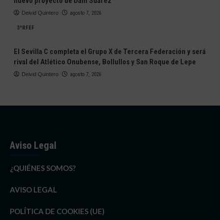
nuevo proyecto de Dani Suárez
Deivid Quintero
agosto 7, 2026
3ªRFEF
El Sevilla C completa el Grupo X de Tercera Federación y será
rival del Atlético Onubense, Bollullos y San Roque de Lepe
Deivid Quintero
agosto 7, 2026
Aviso Legal
¿QUIÉNES SOMOS?
AVISO LEGAL
POLÍTICA DE COOKIES (UE)