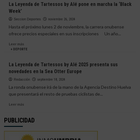
La
La Leyenda de Tartessos by Alé pone en marcha la ‘Black
Lepe
Leyenda
Week’
de
Tartessos
Seccion Deportes
noviembre 26, 2024
by
Hasta el próximo lunes 2 de noviembre, la carrera onubense
Alé:
ofrece precios especiales en sus inscripciones Un año...
Una
cita
Leer
Leer más
frenética
más
+ DEPORTE
con
sobre
el
La
La Leyenda de Tartessos by Alé 2025 presenta sus
mountain
Leyenda
novedades en la Sea Otter Europe
bike
de
Tartessos
Redacción
septiembre 18, 2024
by
La ronda onubense irá de la mano de la Agencia Destino Huelva
Alé
que presentará el resto de pruebas ciclistas de...
pone
en
Leer
Leer más
marcha
más
la
sobre
PUBLICIDAD
‘Black
La
Week’
Leyenda
de
Tartessos