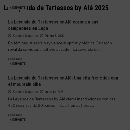
La Leyenda de Tartessos by Alé 2025
+ DEPORTE
La Leyenda de Tartessos by Alé corona a sus
campeones en Lepe
Seccion Deportes
febrero 3, 2025
En féminas, Alessia Nay vence al sprint y Mónica Calderón
revalida su victoria del año pasado La Leyenda de...
Leer
Leer más
más
+ DEPORTE
sobre
La
La Leyenda de Tartessos by Alé: Una cita frenética con
Leyenda
el mountain bike
de
Tartessos
Seccion Deportes
enero 16, 2025
by
La Leyenda de Tartessos by Alé cierra inscripciones con casi
Alé
450 inscritos de 20 países Las últimas horas...
corona
a
Leer
Leer más
sus
más
+ DEPORTE
campeones
sobre
en