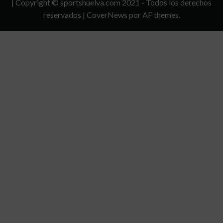
| Copyright © sportshuelva.com 2021 - Todos los derechos
CONDICIONES
reservados
|
CoverNews
por AF themes.
DE
USO