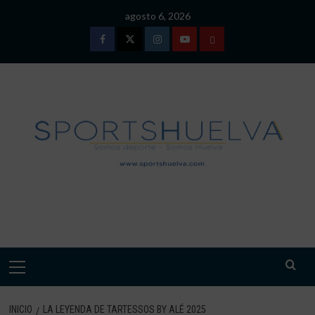
Saltar
agosto 6, 2026
al
contenido
Facebook
Twitter
Instagram
Youtube
TÉRMINOS
Y
CONDICIONES
DE
USO
SPORTSHUELVA.
Menú
primario
INICIO
LA LEYENDA DE TARTESSOS BY ALÉ 2025