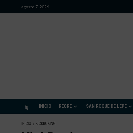
Saltar
agosto 7, 2026
al
contenido
S
INICIO
RECRE
SAN ROQUE DE LEPE
INICIO
KICKBOXING