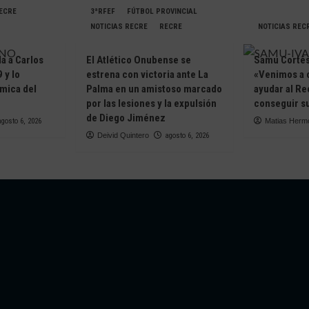
RECRE
3ªRFEF
FÚTBOL PROVINCIAL
NOTICIAS RECRE
RECRE
NOTICIAS REC
da a Carlos
El Atlético Onubense se
Samu Cortés 
 y lo
estrena con victoria ante La
«Venimos a 
ámica del
Palma en un amistoso marcado
ayudar al Re
e
por las lesiones y la expulsión
conseguir su
de Diego Jiménez
agosto 6, 2026
Matias Herm
Deivid Quintero
agosto 6, 2026