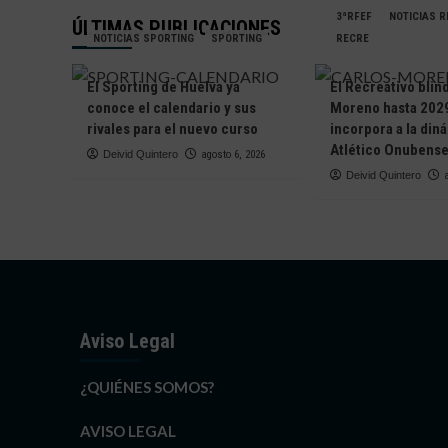
3ªRFEF
NOTICIAS 
ÚLTIMAS PUBLICACIONES
NOTICIAS SPORTING
SPORTING
RECRE
El Sporting de Huelva ya
El Recreativo blin
conoce el calendario y sus
Moreno hasta 2029
rivales para el nuevo curso
incorpora a la din
Atlético Onubens
Deivid Quintero
agosto 6, 2026
Deivid Quintero
Aviso Legal
¿QUIÉNES SOMOS?
AVISO LEGAL