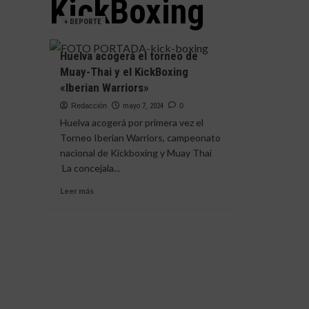
KickBoxing
+ DEPORTE
Huelva acogerá el torneo de
Muay-Thai y el KickBoxing
«Iberian Warriors»
Redacción
mayo 7, 2024
0
Huelva acogerá por primera vez el
Torneo Iberian Warriors, campeonato
nacional de Kickboxing y Muay Thai
La concejala...
Leer
Leer más
más
sobre
Huelva
acogerá
el
torneo
de
Muay-
Thai