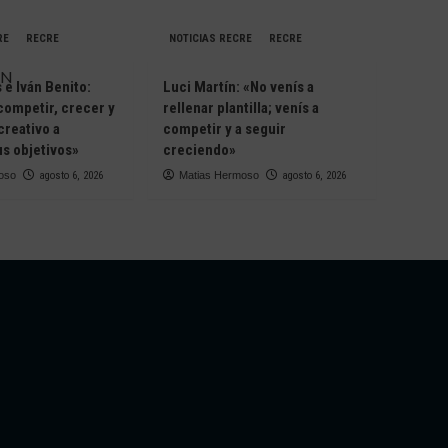
RE
RECRE
NOTICIAS RECRE
RECRE
e Iván Benito:
Luci Martín: «No venís a
competir, crecer y
rellenar plantilla; venís a
creativo a
competir y a seguir
s objetivos»
creciendo»
oso
agosto 6, 2026
Matias Hermoso
agosto 6, 2026