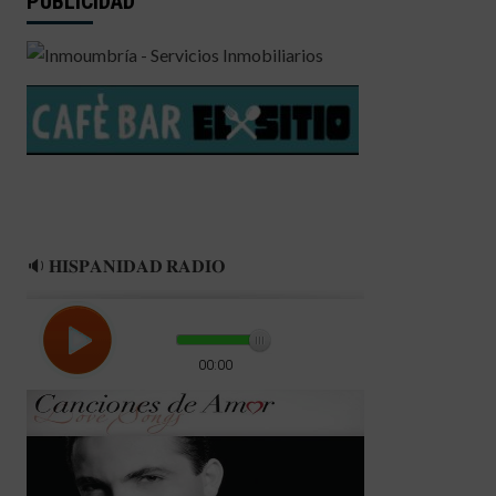
PUBLICIDAD
🔉 𝐇𝐈𝐒𝐏𝐀𝐍𝐈𝐃𝐀𝐃 𝐑𝐀𝐃𝐈𝐎