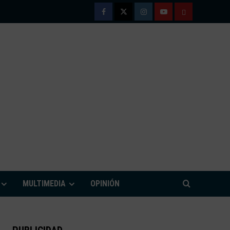
Facebook
Twitter
Instagram
Youtube
TÉRMINOS
Y
CONDICIONE
DE
USO
M
MULTIMEDIA
OPINIÓN