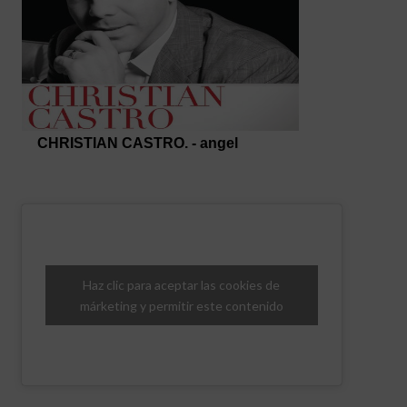
Haz clic para aceptar las cookies de
márketing y permitir este contenido