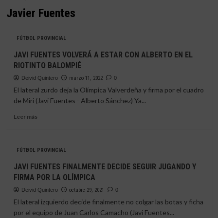
Javier Fuentes
FÚTBOL PROVINCIAL
JAVI FUENTES VOLVERÁ A ESTAR CON ALBERTO EN EL
RIOTINTO BALOMPIÉ
Deivid Quintero
marzo 11, 2022
0
El lateral zurdo deja la Olímpica Valverdeña y firma por el cuadro
de Miri (Javi Fuentes - Alberto Sánchez) Ya...
Leer
Leer más
más
sobre
JAVI
FÚTBOL PROVINCIAL
FUENTES
VOLVERÁ
JAVI FUENTES FINALMENTE DECIDE SEGUIR JUGANDO Y
A
FIRMA POR LA OLÍMPICA
ESTAR
CON
Deivid Quintero
octubre 29, 2021
0
ALBERTO
El lateral izquierdo decide finalmente no colgar las botas y ficha
EN
por el equipo de Juan Carlos Camacho (Javi Fuentes...
EL