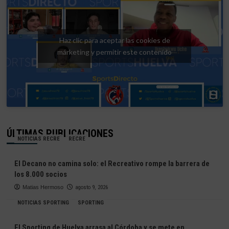
Haz clic para aceptar las cookies de
márketing y permitir este contenido
ÚLTIMAS PUBLICACIONES
NOTICIAS RECRE
RECRE
El Decano no camina solo: el Recreativo rompe la barrera de
los 8.000 socios
Matias Hermoso
agosto 9, 2026
NOTICIAS SPORTING
SPORTING
El Sporting de Huelva arrasa al Córdoba y se mete en