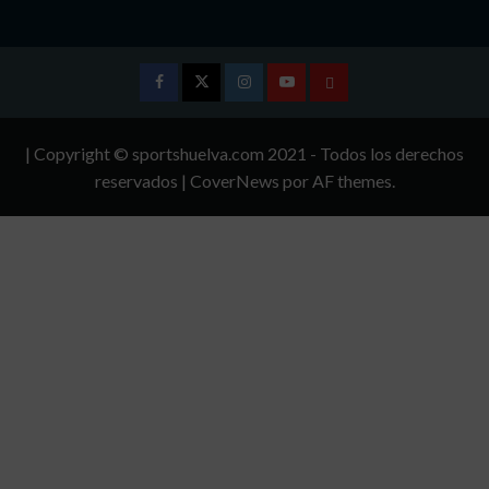
Facebook
Twitter
Instagram
Youtube
TÉRMINOS
Y
| Copyright © sportshuelva.com 2021 - Todos los derechos
CONDICIONES
reservados
|
CoverNews
por AF themes.
DE
USO