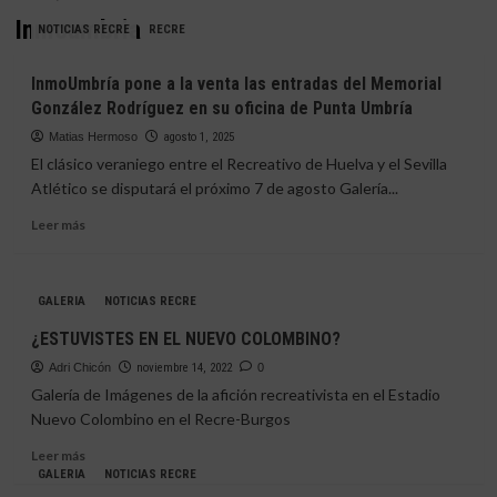
Inmoumbria
NOTICIAS RECRE
RECRE
InmoUmbría pone a la venta las entradas del Memorial
González Rodríguez en su oficina de Punta Umbría
Matias Hermoso
agosto 1, 2025
El clásico veraniego entre el Recreativo de Huelva y el Sevilla
Atlético se disputará el próximo 7 de agosto Galería...
Leer
Leer más
más
sobre
InmoUmbría
GALERIA
NOTICIAS RECRE
pone
a
¿ESTUVISTES EN EL NUEVO COLOMBINO?
la
Adri Chicón
venta
noviembre 14, 2022
0
las
Galería de Imágenes de la afición recreativista en el Estadio
entradas
Nuevo Colombino en el Recre-Burgos
del
Leer
Memorial
Leer más
más
González
GALERIA
NOTICIAS RECRE
sobre
Rodríguez