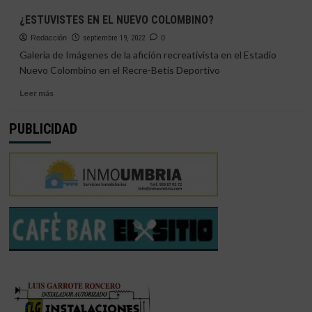
¿ESTUVISTES
en
¿ESTUVISTES EN EL NUEVO COLOMBINO?
EN
su
EL
Redacción
oficina
septiembre 19, 2022
0
NUEVO
de
Galería de Imágenes de la afición recreativista en el Estadio
COLOMBINO?
Punta
Nuevo Colombino en el Recre-Betis Deportivo
Umbría
Leer
Leer más
más
sobre
PUBLICIDAD
¿ESTUVISTES
EN
EL
NUEVO
COLOMBINO?