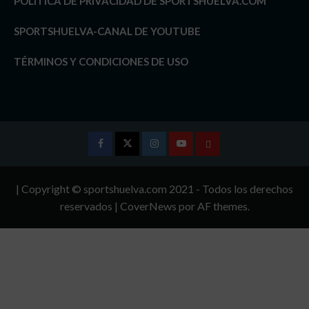
POLÍTICA DE PRIVACIDAD DE SPORTSHUELVA.COM
SPORTSHUELVA-CANAL DE YOUTUBE
TÉRMINOS Y CONDICIONES DE USO
Facebook
Twitter
Instagram
Youtube
TÉRMINOS
Y
| Copyright © sportshuelva.com 2021 - Todos los derechos
CONDICIONES
reservados
|
CoverNews
por AF themes.
DE
USO