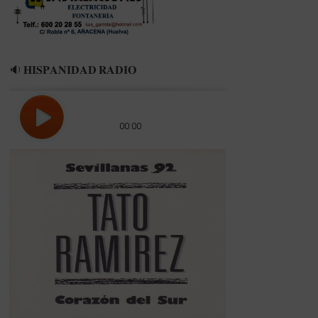
🔉 𝐇𝐈𝐒𝐏𝐀𝐍𝐈𝐃𝐀𝐃 𝐑𝐀𝐃𝐈𝐎