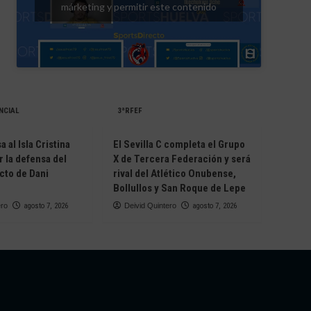
márketing y permitir este contenido
NCIAL
3ªRFEF
 al Isla Cristina
El Sevilla C completa el Grupo
r la defensa del
X de Tercera Federación y será
cto de Dani
rival del Atlético Onubense,
Bollullos y San Roque de Lepe
ero
agosto 7, 2026
Deivid Quintero
agosto 7, 2026