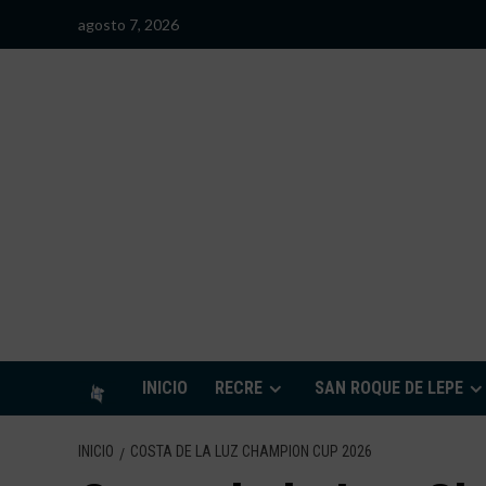
Saltar
agosto 7, 2026
al
contenido
S
INICIO
RECRE
SAN ROQUE DE LEPE
INICIO
COSTA DE LA LUZ CHAMPION CUP 2026