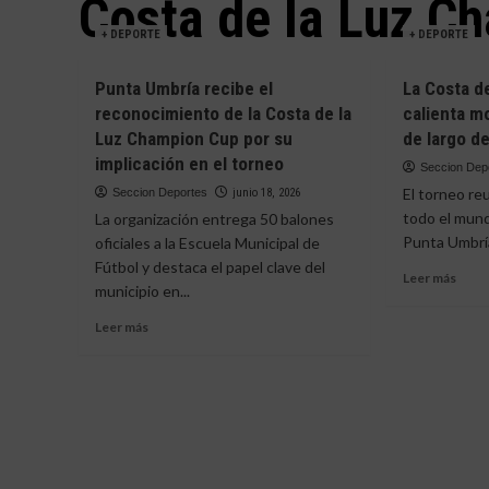
Costa de la Luz C
+ DEPORTE
+ DEPORTE
Punta Umbría recibe el
La Costa d
reconocimiento de la Costa de la
calienta m
Luz Champion Cup por su
de largo de
implicación en el torneo
Seccion Dep
El torneo re
Seccion Deportes
junio 18, 2026
todo el mund
La organización entrega 50 balones
Punta Umbría 
oficiales a la Escuela Municipal de
Fútbol y destaca el papel clave del
Leer
Leer más
municipio en...
más
sobr
Leer
Leer más
La
más
Cost
sobre
de
Punta
la
Umbría
Luz
recibe
Cham
el
Cup
reconocimiento
calie