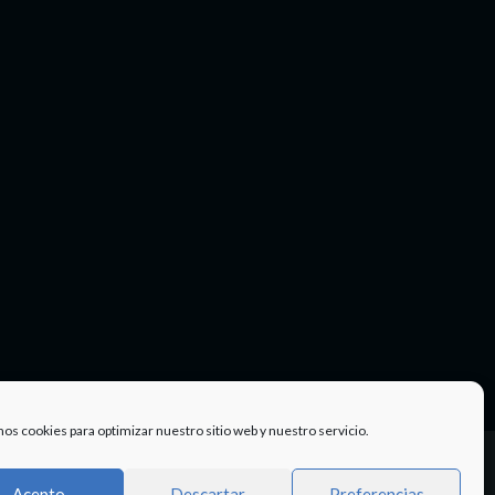
mos cookies para optimizar nuestro sitio web y nuestro servicio.
Facebook
Twitter
Instagram
Youtube
TÉRMINOS
Acepto
Descartar
Preferencias