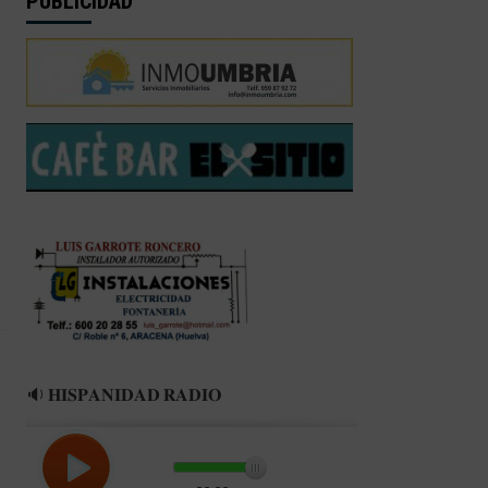
PUBLICIDAD
🔉 𝐇𝐈𝐒𝐏𝐀𝐍𝐈𝐃𝐀𝐃 𝐑𝐀𝐃𝐈𝐎