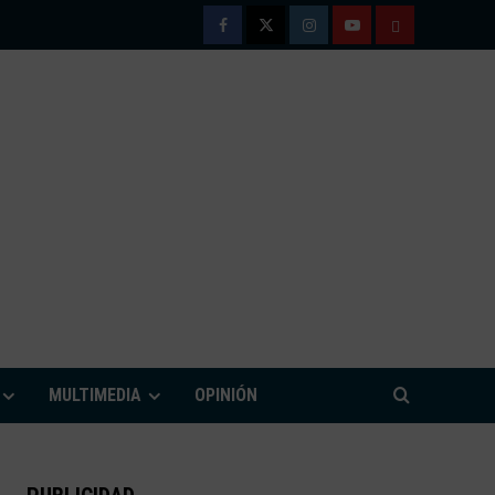
Facebook
Twitter
Instagram
Youtube
TÉRMINOS
Y
CONDICIONE
DE
USO
M
MULTIMEDIA
OPINIÓN