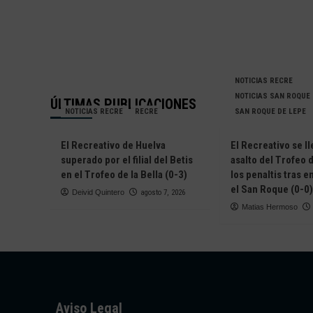
NOTICIAS RECRE
NOTICIAS SAN ROQUE
ÚLTIMAS PUBLICACIONES
NOTICIAS RECRE
RECRE
SAN ROQUE DE LEPE
El Recreativo de Huelva
El Recreativo se ll
superado por el filial del Betis
asalto del Trofeo d
en el Trofeo de la Bella (0-3)
los penaltis tras 
el San Roque (0-0)
Deivid Quintero
agosto 7, 2026
Matias Hermoso
Aviso Legal