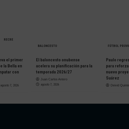
RECRE
BALONCESTO
FÚTBOL PROVI
eva el primer
El baloncesto onubense
Paulo regresa
e la Bella en
acelera su planificación para la
para reforza
empatar con
temporada 2026/27
nuevo proye
Suárez
Juan Carlos Antero
agosto 7, 2026
agosto 7, 2026
Deivid Quint