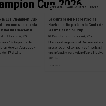
hampion Cup 2026
+ DEPORTE
NOTICIAS RECRE
RECRE
e la Luz Champion Cup
La cantera del Recreativo de
otores con una puesta
Huelva participará en la Costa de
 nivel internacional
la Luz Champion Cup
ortes
marzo 24, 2026
Matias Hermoso
marzo 6, 2026
unirá a 160 equipos de
El equipo benjamín del Decano estará
o en Huelva, Aljaraque y
presente en el torneo y se impulsará
del 17 al 19...
una iniciativa para reivindicar a Huelva
como...
Leer
Leer más
e
más
sobre
a
La
cantera
del
Recreativo
pion
de
Huelva
nta
participará