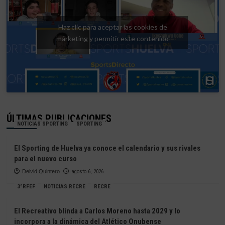
Haz clic para aceptar las cookies de
márketing y permitir este contenido
ÚLTIMAS PUBLICACIONES
NOTICIAS SPORTING
SPORTING
El Sporting de Huelva ya conoce el calendario y sus rivales
para el nuevo curso
Deivid Quintero
agosto 6, 2026
3ªRFEF
NOTICIAS RECRE
RECRE
El Recreativo blinda a Carlos Moreno hasta 2029 y lo
incorpora a la dinámica del Atlético Onubense