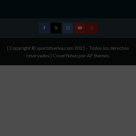
Facebook
Twitter
Instagram
Youtube
TÉRMINOS
Y
| Copyright © sportshuelva.com 2021 - Todos los derechos
CONDICIONES
reservados
|
CoverNews
por AF themes.
DE
USO