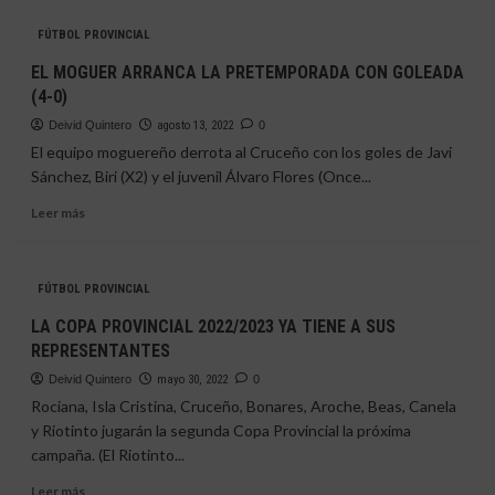
NUEVOS
Isla
FÚTBOL PROVINCIAL
MOVIMIENTOS
Cristina
EN
EL MOGUER ARRANCA LA PRETEMPORADA CON GOLEADA
EL
(4-0)
CRUCEÑO
Deivid Quintero
agosto 13, 2022
0
El equipo moguereño derrota al Cruceño con los goles de Javi
Sánchez, Biri (X2) y el juvenil Álvaro Flores (Once...
Leer
Leer más
más
sobre
EL
FÚTBOL PROVINCIAL
MOGUER
ARRANCA
LA COPA PROVINCIAL 2022/2023 YA TIENE A SUS
LA
REPRESENTANTES
PRETEMPORADA
CON
Deivid Quintero
mayo 30, 2022
0
GOLEADA
Rociana, Isla Cristina, Cruceño, Bonares, Aroche, Beas, Canela
(4-
y Riotinto jugarán la segunda Copa Provincial la próxima
0)
campaña. (El Riotinto...
Leer
Leer más