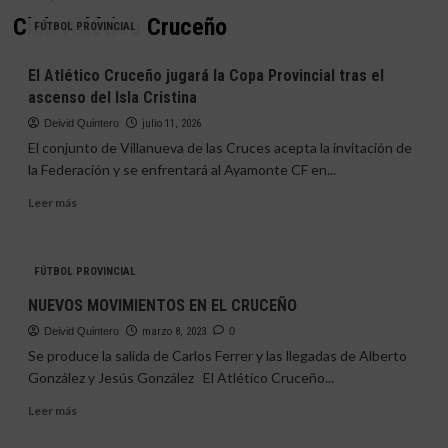
Club Atlético Cruceño
FÚTBOL PROVINCIAL
El Atlético Cruceño jugará la Copa Provincial tras el
ascenso del Isla Cristina
Deivid Quintero
julio 11, 2026
El conjunto de Villanueva de las Cruces acepta la invitación de
la Federación y se enfrentará al Ayamonte CF en...
Leer
Leer más
más
sobre
El
FÚTBOL PROVINCIAL
Atlético
Cruceño
NUEVOS MOVIMIENTOS EN EL CRUCEÑO
jugará
Deivid Quintero
la
marzo 8, 2023
0
Copa
Se produce la salida de Carlos Ferrer y las llegadas de Alberto
Provincial
González y Jesús González El Atlético Cruceño...
tras
Leer
el
Leer más
más
ascenso
sobre
del