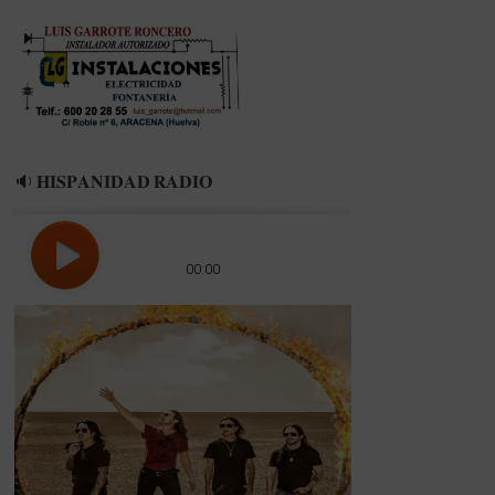
RECRE
🔉 𝐇𝐈𝐒𝐏𝐀𝐍𝐈𝐃𝐀𝐃 𝐑𝐀𝐃𝐈𝐎