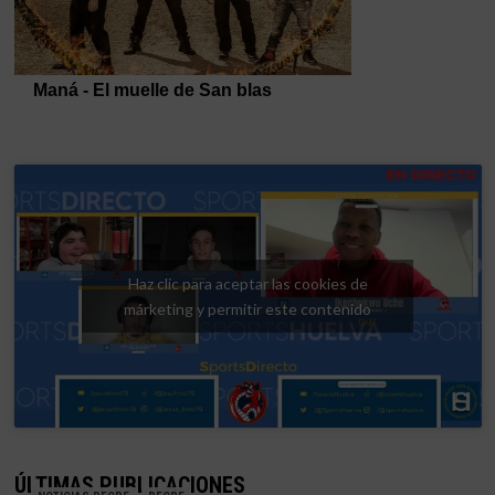
Haz clic para aceptar las cookies de
márketing y permitir este contenido
ÚLTIMAS PUBLICACIONES