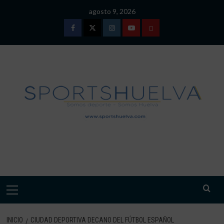
Saltar
agosto 9, 2026
al
contenido
Facebook
Twitter
Instagram
Youtube
TÉRMINOS
Y
CONDICIONES
DE
USO
SPORTSHUELVA.
Menú
primario
INICIO
CIUDAD DEPORTIVA DECANO DEL FÚTBOL ESPAÑOL