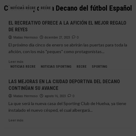
Ciudad deportiva Decano del fútbol Español
NOTICIAS RECRE
RECRE
EL RECREATIVO OFRECE A LA AFICIÓN EL MEJOR REGALO
DE REYES
Matias Hermoso
diciembre 27, 2023
0
El próximo día cinco de enero se abrirán las puertas para toda la
afición, con los más "peques" como protagonistas...
Leer
Leer más
más
NOTICIAS RECRE
NOTICIAS SPORTING
RECRE
SPORTING
sobre
EL
LAS MEJORAS EN LA CIUDAD DEPORTIVA DEL DECANO
RECREATIVO
CONTINÚAN SU AVANCE
OFRECE
A
Matias Hermoso
agosto 16, 2023
0
LA
La que será la nueva casa del Sporting Club de Huelva, ya tiene
AFICIÓN
instalado el nuevo césped, el cual albergará...
EL
MEJOR
Leer
Leer más
REGALO
más
DE
sobre
REYES