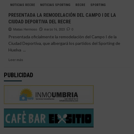
LAS
NOTICIAS RECRE
NOTICIAS SPORTING
RECRE
SPORTING
MEJORAS
EN
PRESENTADA LA REMODELACIÓN DEL CAMPO I DE LA
LA
CIUDAD DEPORTIVA DEL RECRE
CIUDAD
DEPORTIVA
Matias Hermoso
marzo 16, 2023
0
DEL
Presentada oficialmente la remodelación del Campo I de la
DECANO
Ciudad Deportiva, que albergará los partidos del Sporting de
CONTINÚAN
Huelva ...
SU
AVANCE
Leer
Leer más
más
sobre
PUBLICIDAD
PRESENTADA
LA
REMODELACIÓN
DEL
CAMPO
I
DE
LA
CIUDAD
DEPORTIVA
DEL