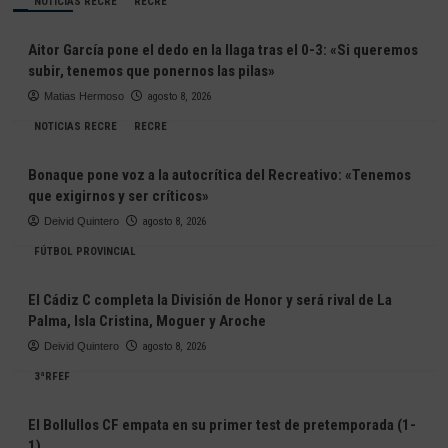
NOTICIAS RECRE
RECRE
Aitor García pone el dedo en la llaga tras el 0-3: «Si queremos
subir, tenemos que ponernos las pilas»
Matias Hermoso
agosto 8, 2026
NOTICIAS RECRE
RECRE
Bonaque pone voz a la autocrítica del Recreativo: «Tenemos
que exigirnos y ser críticos»
Deivid Quintero
agosto 8, 2026
FÚTBOL PROVINCIAL
El Cádiz C completa la División de Honor y será rival de La
Palma, Isla Cristina, Moguer y Aroche
Deivid Quintero
agosto 8, 2026
3ªRFEF
El Bollullos CF empata en su primer test de pretemporada (1-
1)