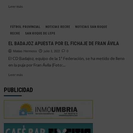
GÓMEZ
Leer
Leer más
más
sobre
ÁLVARO
FÚTBOL PROVINCIAL
NOTICIAS RECRE
NOTICIAS SAN ROQUE
MARTÍN
RECRE
SE
SAN ROQUE DE LEPE
MARCHA
EL BADAJOZ APUESTA POR EL FICHAJE DE FRAN ÁVILA
AL
BADAJOZ
Matias Hermoso
julio 3, 2022
0
TRAS
El CD Badajoz, equipo de la 1ª Federación, se ha metido de lleno
SU
en la puja por Fran Ávila (Foto:...
CESIÓN
AL
Leer
Leer más
ROCIANA
más
sobre
PUBLICIDAD
EL
BADAJOZ
APUESTA
POR
EL
FICHAJE
DE
FRAN