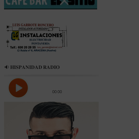
ÁVILA
🔉 𝐇𝐈𝐒𝐏𝐀𝐍𝐈𝐃𝐀𝐃 𝐑𝐀𝐃𝐈𝐎