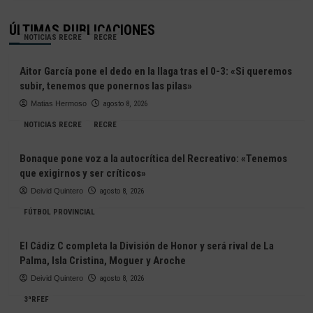
ÚLTIMAS PUBLICACIONES
NOTICIAS RECRE
RECRE
Aitor García pone el dedo en la llaga tras el 0-3: «Si queremos
subir, tenemos que ponernos las pilas»
Matias Hermoso
agosto 8, 2026
NOTICIAS RECRE
RECRE
Bonaque pone voz a la autocrítica del Recreativo: «Tenemos
que exigirnos y ser críticos»
Deivid Quintero
agosto 8, 2026
FÚTBOL PROVINCIAL
El Cádiz C completa la División de Honor y será rival de La
Palma, Isla Cristina, Moguer y Aroche
Deivid Quintero
agosto 8, 2026
3ªRFEF