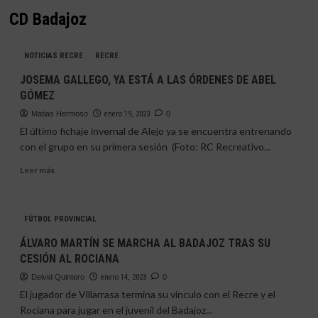
CD Badajoz
NOTICIAS RECRE
RECRE
JOSEMA GALLEGO, YA ESTÁ A LAS ÓRDENES DE ABEL
GÓMEZ
Matias Hermoso
enero 19, 2023
0
El último fichaje invernal de Alejo ya se encuentra entrenando
con el grupo en su primera sesión (Foto: RC Recreativo...
Leer
Leer más
más
sobre
JOSEMA
FÚTBOL PROVINCIAL
GALLEGO,
YA
ÁLVARO MARTÍN SE MARCHA AL BADAJOZ TRAS SU
ESTÁ
CESIÓN AL ROCIANA
A
LAS
Deivid Quintero
enero 14, 2023
0
ÓRDENES
El jugador de Villarrasa termina su vínculo con el Recre y el
DE
Rociana para jugar en el juvenil del Badajoz...
ABEL