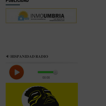
PUBLICIDAD
🔉 𝐇𝐈𝐒𝐏𝐀𝐍𝐈𝐃𝐀𝐃 𝐑𝐀𝐃𝐈𝐎