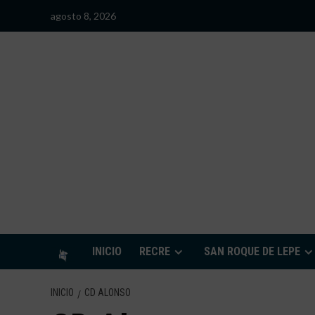
Saltar
agosto 8, 2026
al
contenido
S
INICIO
RECRE
SAN ROQUE DE LEPE
INICIO
CD ALONSO