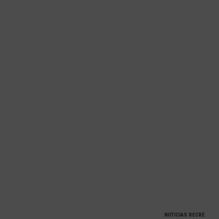
del
CD
Alosno
NOTICIAS RECRE