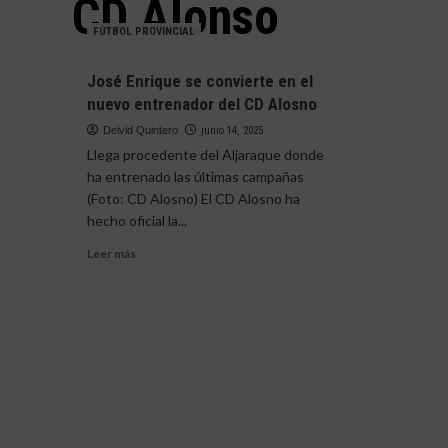
CD Alonso
FÚTBOL PROVINCIAL
José Enrique se convierte en el
nuevo entrenador del CD Alosno
Deivid Quintero
junio 14, 2025
Llega procedente del Aljaraque donde
ha entrenado las últimas campañas
(Foto: CD Alosno) El CD Alosno ha
hecho oficial la...
Leer
Leer más
más
sobre
José
Enrique
se
convierte
en
el
nuevo
entrenador