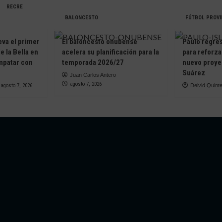
RECRE
BALONCESTO
FÚTBOL PROVI
eva el primer
El baloncesto onubense
Paulo regresa
e la Bella en
acelera su planificación para la
para reforza
empatar con
temporada 2026/27
nuevo proye
Suárez
Juan Carlos Antero
agosto 7, 2026
agosto 7, 2026
Deivid Quint