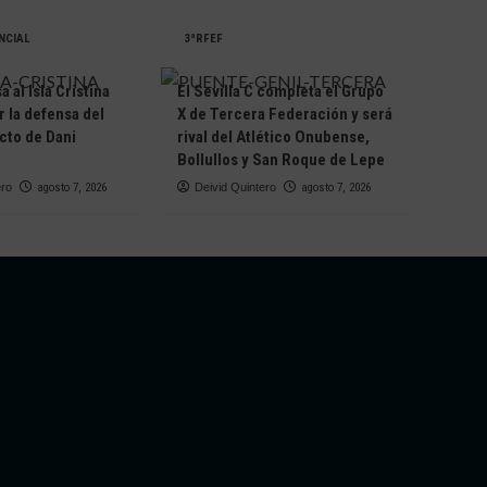
NCIAL
3ªRFEF
 al Isla Cristina
El Sevilla C completa el Grupo
r la defensa del
X de Tercera Federación y será
cto de Dani
rival del Atlético Onubense,
Bollullos y San Roque de Lepe
ero
agosto 7, 2026
Deivid Quintero
agosto 7, 2026