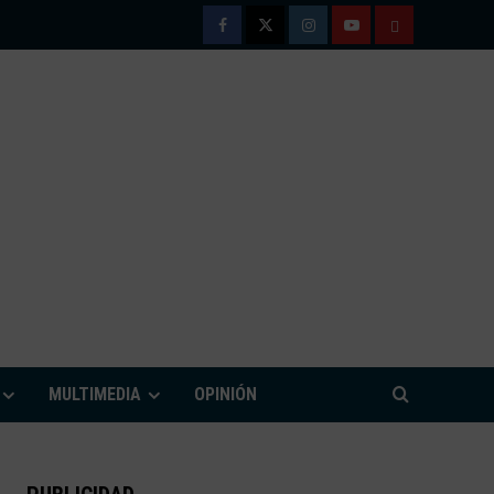
Facebook
Twitter
Instagram
Youtube
TÉRMINOS
Y
CONDICIONE
DE
USO
M
MULTIMEDIA
OPINIÓN