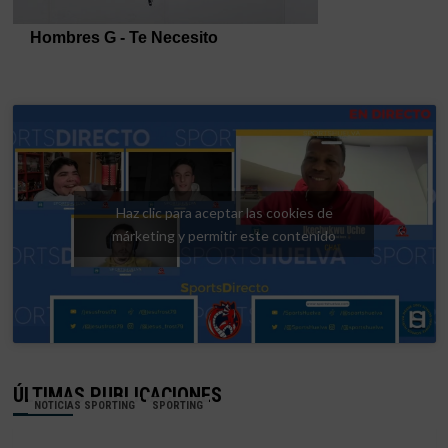
Haz clic para aceptar las cookies de
márketing y permitir este contenido
ÚLTIMAS PUBLICACIONES
NOTICIAS SPORTING
SPORTING