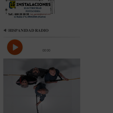
🔉 𝐇𝐈𝐒𝐏𝐀𝐍𝐈𝐃𝐀𝐃 𝐑𝐀𝐃𝐈𝐎