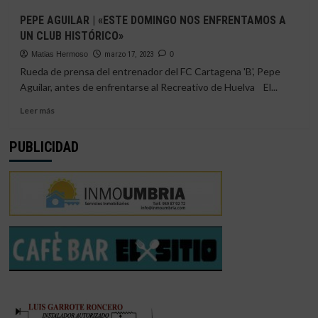
ANÁLISIS
PLUS»
PEPE AGUILAR | «ESTE DOMINGO NOS ENFRENTAMOS A
|
UN CLUB HISTÓRICO»
CARTAGENA
«B»
Matias Hermoso
marzo 17, 2023
0
VS
Rueda de prensa del entrenador del FC Cartagena 'B', Pepe
RECREATIVO
Aguilar, antes de enfrentarse al Recreativo de Huelva El...
DE
HUELVA
Leer
Leer más
más
sobre
PUBLICIDAD
PEPE
AGUILAR
|
«ESTE
DOMINGO
NOS
ENFRENTAMOS
A
UN
CLUB
HISTÓRICO»