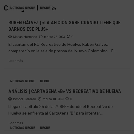
CArtagena FC «B»
NOTICIAS RECRE
RECRE
RUBÉN GÁLVEZ | «LA AFICIÓN SABE CUÁNDO TIENE QUE
DARNOS ESE PLUS»
Matias Hermoso
marzo 22, 2023
0
El capitán del RC Recreativo de Huelva, Rubén Gálvez,
compareció en la sala de prensa del Nuevo Colombino El...
Leer
Leer más
más
sobre
RUBÉN
NOTICIAS RECRE
RECRE
GÁLVEZ
|
ANÁLISIS | CARTAGENA «B» VS RECREATIVO DE HUELVA
«LA
Ismael Gallardo
AFICIÓN
marzo 18, 2023
0
SABE
Llega el capítulo 26 de la 2° RFEF donde el Recreativo de
CUÁNDO
Huelva se enfrenta al Cartagena "B" para intentar...
TIENE
Leer
QUE
Leer más
más
DARNOS
NOTICIAS RECRE
RECRE
sobre
ESE