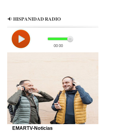
🔉 𝐇𝐈𝐒𝐏𝐀𝐍𝐈𝐃𝐀𝐃 𝐑𝐀𝐃𝐈𝐎