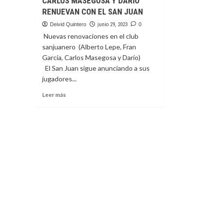
CARLOS MASEGOSA Y DARÍO
RENUEVAN CON EL SAN JUAN
Deivid Quintero
junio 29, 2023
0
Nuevas renovaciones en el club
sanjuanero (Alberto Lepe, Fran
García, Carlos Masegosa y Darío)
El San Juan sigue anunciando a sus
jugadores...
Leer
Leer más
más
sobre
ALBERTO
LEPE,
FRAN
GARCÍA,
CARLOS
MASEGOSA
Y
DARÍO
RENUEVAN
CON
EL