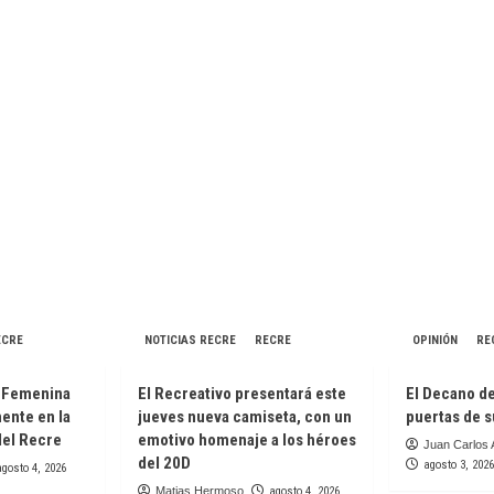
ECRE
NOTICIAS RECRE
RECRE
OPINIÓN
RE
a Femenina
El Recreativo presentará este
El Decano de
mente en la
jueves nueva camiseta, con un
puertas de s
del Recre
emotivo homenaje a los héroes
Juan Carlos 
del 20D
agosto 3, 2026
agosto 4, 2026
Matias Hermoso
agosto 4, 2026