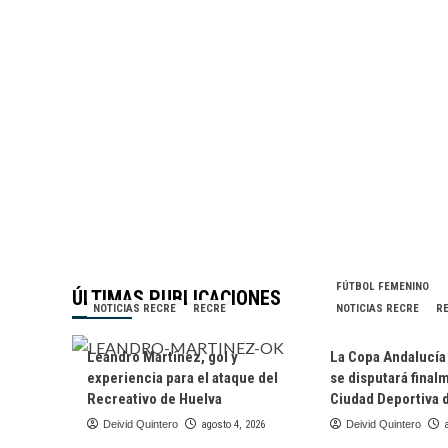
SAN
JUAN
FÚTBOL FEMENINO
ÚLTIMAS PUBLICACIONES
NOTICIAS RECRE
RECRE
NOTICIAS RECRE
R
Leandro Martínez, gol y
La Copa Andalucí
experiencia para el ataque del
se disputará final
Recreativo de Huelva
Ciudad Deportiva 
Deivid Quintero
agosto 4, 2026
Deivid Quintero