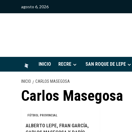
Saltar
agosto 6, 2026
al
contenido
S
INICIO
RECRE
SAN ROQUE DE LEPE
INICIO
CARLOS MASEGOSA
Carlos Masegosa
FÚTBOL PROVINCIAL
ALBERTO LEPE, FRAN GARCÍA,