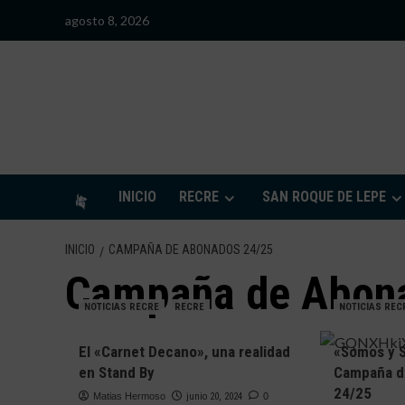
Saltar
agosto 8, 2026
al
contenido
S
INICIO
RECRE
SAN ROQUE DE LEPE
INICIO
CAMPAÑA DE ABONADOS 24/25
Campaña de Abon
NOTICIAS RECRE
RECRE
NOTICIAS REC
El «Carnet Decano», una realidad
«Somos y S
en Stand By
Campaña d
24/25
Matias Hermoso
junio 20, 2024
0