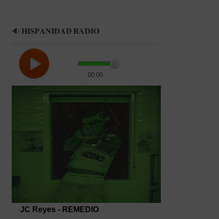
🔉 𝐇𝐈𝐒𝐏𝐀𝐍𝐈𝐃𝐀𝐃 𝐑𝐀𝐃𝐈𝐎