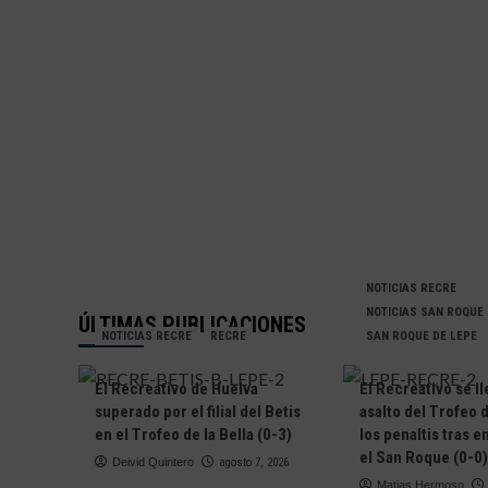
NOTICIAS RECRE
NOTICIAS SAN ROQUE
ÚLTIMAS PUBLICACIONES
NOTICIAS RECRE
RECRE
SAN ROQUE DE LEPE
El Recreativo de Huelva
El Recreativo se ll
superado por el filial del Betis
asalto del Trofeo d
en el Trofeo de la Bella (0-3)
los penaltis tras 
el San Roque (0-0)
Deivid Quintero
agosto 7, 2026
Matias Hermoso