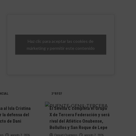
Haz clic para aceptar las cookies de
márketing y permitir este contenido
NCIAL
3ªRFEF
 al Isla Cristina
El Sevilla C completa el Grupo
r la defensa del
X de Tercera Federación y será
cto de Dani
rival del Atlético Onubense,
Bollullos y San Roque de Lepe
ero
agosto 7, 2026
Deivid Quintero
agosto 7, 2026