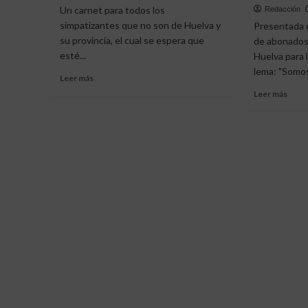
Un carnet para todos los
Redacción
simpatizantes que no son de Huelva y
Presentada 
su provincia, el cual se espera que
de abonados
esté...
Huelva para 
lema: "Somos 
Leer
Leer más
más
Leer
Leer más
sobre
más
El
sobr
«Carnet
«Som
Decano»,
y
una
Sere
realidad
únic
en
|
Stand
Camp
By
de
abon
del
Recr
24/2