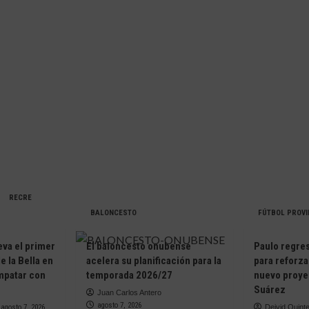
RECRE
BALONCESTO
FÚTBOL PROVI
eva el primer
El baloncesto onubense
Paulo regresa
e la Bella en
acelera su planificación para la
para reforza
empatar con
temporada 2026/27
nuevo proye
Suárez
Juan Carlos Antero
agosto 7, 2026
agosto 7, 2026
Deivid Quint