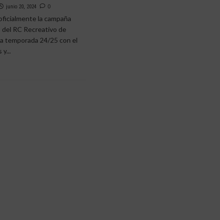
junio 20, 2024
0
oficialmente la campaña
 del RC Recreativo de
la temporada 24/25 con el
y...
e
os
mos
os»
aña
ados
e
5