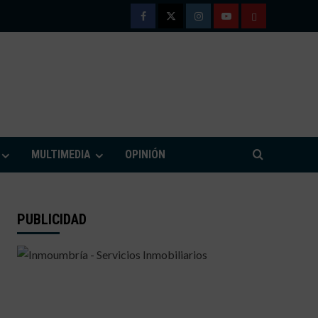
Facebook
Twitter
Instagram
Youtube
TÉRMINOS
Y
CONDICIONE
DE
M
USO
MULTIMEDIA
OPINIÓN
PUBLICIDAD