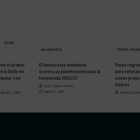
RECRE
BALONCESTO
FÚTBOL PROVI
eva el primer
El baloncesto onubense
Paulo regresa
e la Bella en
acelera su planificación para la
para reforza
empatar con
temporada 2026/27
nuevo proye
Suárez
Juan Carlos Antero
agosto 7, 2026
agosto 7, 2026
Deivid Quint