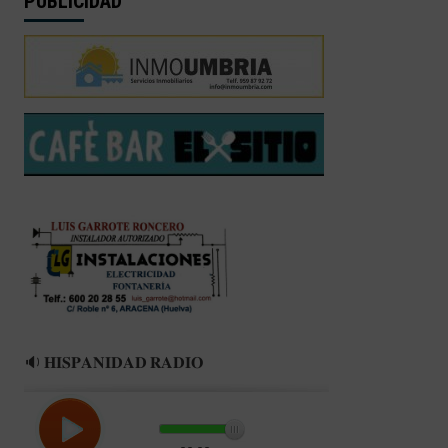
PUBLICIDAD
🔉 𝐇𝐈𝐒𝐏𝐀𝐍𝐈𝐃𝐀𝐃 𝐑𝐀𝐃𝐈𝐎