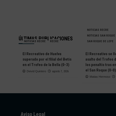
NOTICIAS RECRE
NOTICIAS SAN ROQUE
ÚLTIMAS PUBLICACIONES
NOTICIAS RECRE
RECRE
SAN ROQUE DE LEPE
El Recreativo de Huelva
El Recreativo se ll
superado por el filial del Betis
asalto del Trofeo d
en el Trofeo de la Bella (0-3)
los penaltis tras 
el San Roque (0-0)
Deivid Quintero
agosto 7, 2026
Matias Hermoso
Aviso Legal