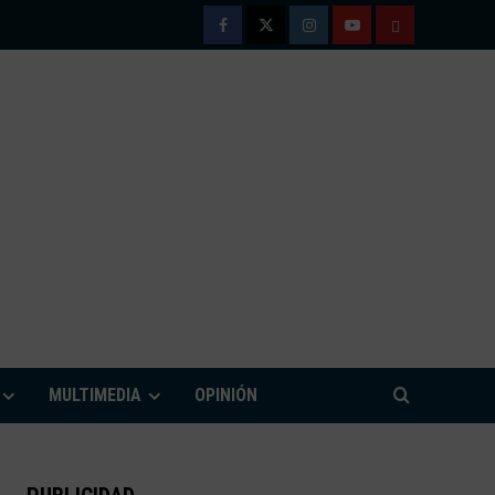
Facebook
Twitter
Instagram
Youtube
TÉRMINOS
Y
CONDICIONE
DE
USO
M
MULTIMEDIA
OPINIÓN