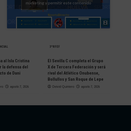
márketing y permitir este contenido
NCIAL
3ªRFEF
 al Isla Cristina
El Sevilla C completa el Grupo
r la defensa del
X de Tercera Federación y será
cto de Dani
rival del Atlético Onubense,
Bollullos y San Roque de Lepe
ero
agosto 7, 2026
Deivid Quintero
agosto 7, 2026