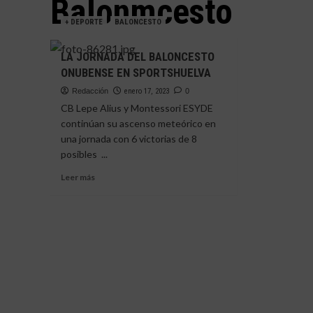
Balonmcesto
+ DEPORTE
BALONCESTO
LA JORNADA DEL BALONCESTO
ONUBENSE EN SPORTSHUELVA
Redacción
enero 17, 2023
0
CB Lepe Alius y Montessori ESYDE
continúan su ascenso meteórico en
una jornada con 6 victorias de 8
posibles ...
Leer
Leer más
más
sobre
LA
JORNADA
DEL
BALONCESTO
ONUBENSE
EN
SPORTSHUELVA