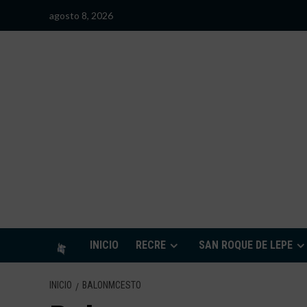
Saltar
agosto 8, 2026
al
contenido
S
INICIO
RECRE
SAN ROQUE DE LEPE
INICIO
BALONMCESTO