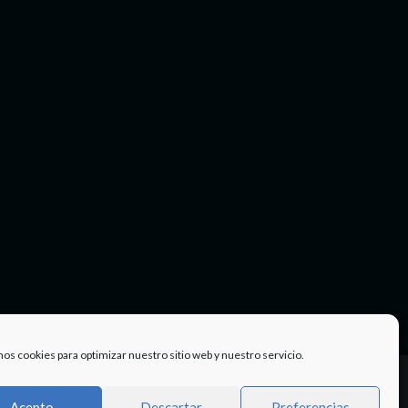
mos cookies para optimizar nuestro sitio web y nuestro servicio.
Facebook
Twitter
Instagram
Youtube
TÉRMINOS
Acepto
Descartar
Preferencias