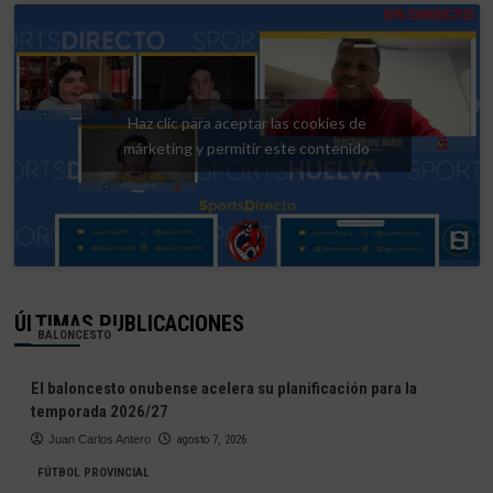
Haz clic para aceptar las cookies de
márketing y permitir este contenido
ÚLTIMAS PUBLICACIONES
BALONCESTO
El baloncesto onubense acelera su planificación para la
temporada 2026/27
Juan Carlos Antero
agosto 7, 2026
FÚTBOL PROVINCIAL