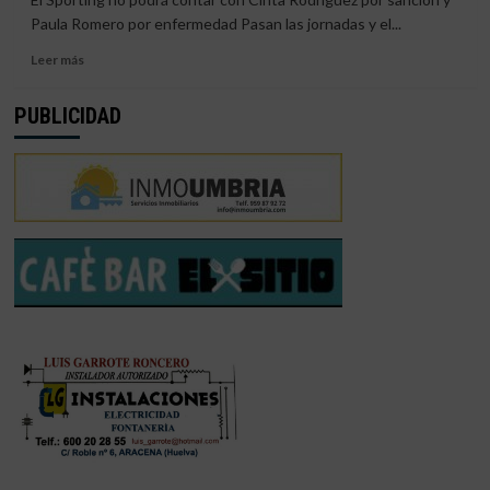
LA
Paula Romero por enfermedad Pasan las jornadas y el...
VICTORIA
EN
Leer
Leer más
LOS
más
ÚLTIMOS
sobre
PUBLICIDAD
MINUTOS
ATHLETIC
(2-
CLUB-
2)
SPORTING
DE
HUELVA
|
«PROHIBIDO
FALLAR»