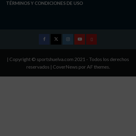
TÉRMINOS Y CONDICIONES DE USO
Facebook
Twitter
Instagram
Youtube
TÉRMINOS
Y
| Copyright © sportshuelva.com 2021 - Todos los derechos
CONDICIONES
reservados
|
CoverNews
por AF themes.
DE
USO