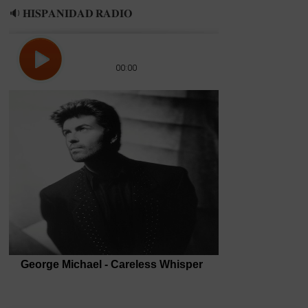
🔉 𝐇𝐈𝐒𝐏𝐀𝐍𝐈𝐃𝐀𝐃 𝐑𝐀𝐃𝐈𝐎