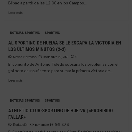
Bilbao a partir de las 12:00 en los Campos...
«ANITA
MARCOS
Leer
Leer más
CAMBIA
más
EL
sobre
RUMBO»
SPORTING
NOTICIAS SPORTING
SPORTING
DE
HUELVA-
AL SPORTING DE HUELVA SE LE ESCAPA LA VICTORIA EN
ATHLETIC
LOS ÚLTIMOS MINUTOS (2-2)
BILBAO
|
Matias Hermoso
noviembre 20, 2021
0
«SIN
El conjunto de Antonio Toledo subsana los problemas con el
OTRA
gol pero es insuficente para sumar la primera victoria de...
OPCIÓN
QUE
Leer
Leer más
LA
más
DE
sobre
SUMAR
AL
NOTICIAS SPORTING
SPORTING
LA
SPORTING
VICTORIA»
DE
ATHLETIC CLUB-SPORTING DE HUELVA | «PROHIBIDO
HUELVA
FALLAR»
SE
LE
Redacción
noviembre 19, 2021
0
ESCAPA
El Sporting no podrá contar con Cinta Rodríguez por sanción y