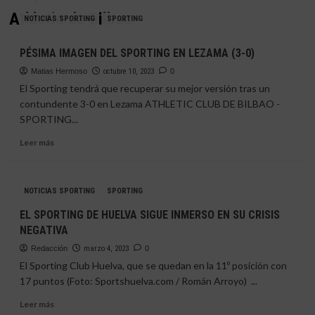
Athletic de Bilbao
NOTICIAS SPORTING
SPORTING
PÉSIMA IMAGEN DEL SPORTING EN LEZAMA (3-0)
Matias Hermoso
octubre 10, 2023
0
El Sporting tendrá que recuperar su mejor versión tras un
contundente 3-0 en Lezama ATHLETIC CLUB DE BILBAO -
SPORTING...
Leer
Leer más
más
sobre
PÉSIMA
NOTICIAS SPORTING
SPORTING
IMAGEN
DEL
EL SPORTING DE HUELVA SIGUE INMERSO EN SU CRISIS
SPORTING
NEGATIVA
EN
LEZAMA
Redacción
marzo 4, 2023
0
(3-
El Sporting Club Huelva, que se quedan en la 11º posición con
0)
17 puntos (Foto: Sportshuelva.com / Román Arroyo) ...
Leer
Leer más