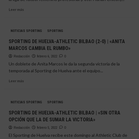
LIGUERO
Leer
Leer más
más
sobre
ATHLETIC
NOTICIAS SPORTING
SPORTING
DE
BILBAO-
SPORTING DE HUELVA-ATHLETIC BILBAO (2-0) | «ANITA
SPORTING
MARCOS CAMBIA EL RUMBO»
DE
HUELVA
Redacción
febrero 6, 2022
0
|
Un doblete de Anita Marcos le da la segunda victoria de la
«POR
temporada al Sporting de Huelva ante el equipo...
FIN
COMIENZA
Leer
Leer más
LA
más
LIGA
sobre
F»
SPORTING
NOTICIAS SPORTING
SPORTING
DE
HUELVA-
SPORTING DE HUELVA-ATHLETIC BILBAO | «SIN OTRA
ATHLETIC
OPCIÓN QUE LA DE SUMAR LA VICTORIA»
BILBAO
(2-
Redacción
febrero 5, 2022
0
0)
El Sporting de Huelva recibe este domingo al Athletic Club de
|