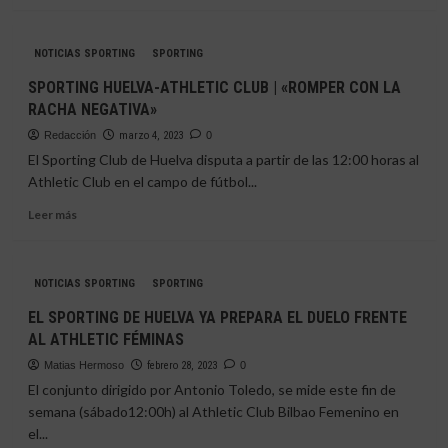
más
sobre
EL
NOTICIAS SPORTING
SPORTING
SPORTING
DE
SPORTING HUELVA-ATHLETIC CLUB | «ROMPER CON LA
HUELVA
RACHA NEGATIVA»
SIGUE
INMERSO
Redacción
marzo 4, 2023
0
EN
El Sporting Club de Huelva disputa a partir de las 12:00 horas al
SU
Athletic Club en el campo de fútbol...
CRISIS
NEGATIVA
Leer
Leer más
más
sobre
SPORTING
NOTICIAS SPORTING
SPORTING
HUELVA-
ATHLETIC
EL SPORTING DE HUELVA YA PREPARA EL DUELO FRENTE
CLUB
AL ATHLETIC FÉMINAS
|
«ROMPER
Matias Hermoso
febrero 28, 2023
0
CON
El conjunto dirigido por Antonio Toledo, se mide este fin de
LA
semana (sábado12:00h) al Athletic Club Bilbao Femenino en
RACHA
el...
NEGATIVA»