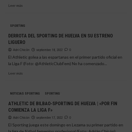
Leer
Leer más
más
sobre
EL
SPORTING
SPORTING
DE
DERROTA DEL SPORTING DE HUELVA EN SU ESTRENO
HUELVA
LIGUERO
YA
PREPARA
Adri Chicón
septiembre 18, 2022
0
EL
El Athletic golea a las espartanas en el primer partido oficial en
DUELO
la Liga F (Foto: @AthleticClubFem) No ha comenzado...
FRENTE
AL
Leer
Leer más
ATHLETIC
más
FÉMINAS
sobre
DERROTA
NOTICIAS SPORTING
SPORTING
DEL
SPORTING
ATHLETIC DE BILBAO-SPORTING DE HUELVA | «POR FIN
DE
COMIENZA LA LIGA F»
HUELVA
EN
Adri Chicón
septiembre 17, 2022
0
SU
El Sporting juega este domingo en Lezama su primer partido en
ESTRENO
la liga de fútbol femenino profesional (Foto: Adrián Chicón)...