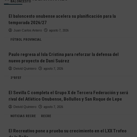
BALONCESTO
El baloncesto onubense acelera su planificación para la
temporada 2026/27
Juan Carlos Antero
agosto 7, 2026
FÚTBOL PROVINCIAL
Paulo regresa al Isla Cristina para reforzar la defensa del
nuevo proyecto de Dani Suárez
Deivid Quintero
agosto 7, 2026
3ªRFEF
El Sevilla C completa el Grupo X de Tercera Federación y será
rival del Atlético Onubense, Bollullos y San Roque de Lepe
Deivid Quintero
agosto 7, 2026
NOTICIAS RECRE
RECRE
El Recreativo pone a prueba su crecimiento en el LXX Trofeo