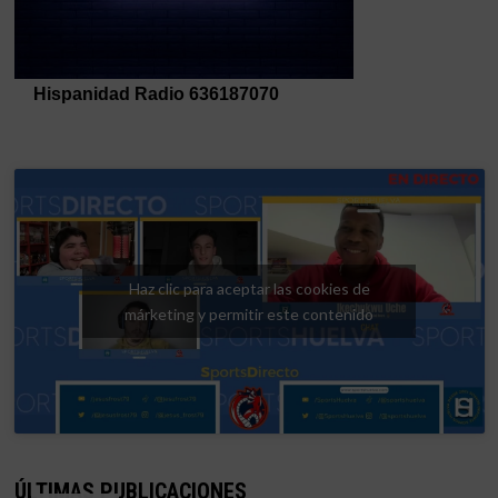
Haz clic para aceptar las cookies de
márketing y permitir este contenido
ÚLTIMAS PUBLICACIONES