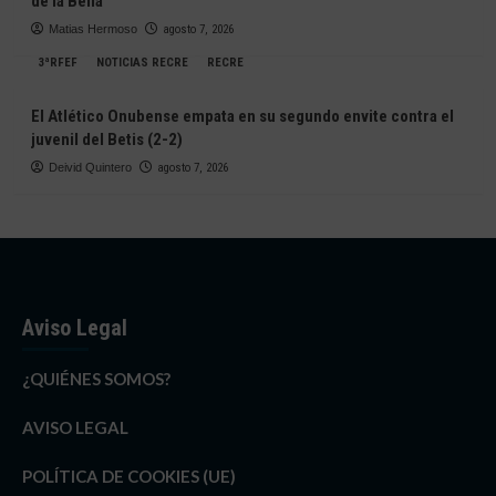
de la Bella
Matias Hermoso
agosto 7, 2026
3ªRFEF
NOTICIAS RECRE
RECRE
El Atlético Onubense empata en su segundo envite contra el
juvenil del Betis (2-2)
Deivid Quintero
agosto 7, 2026
Aviso Legal
¿QUIÉNES SOMOS?
AVISO LEGAL
POLÍTICA DE COOKIES (UE)