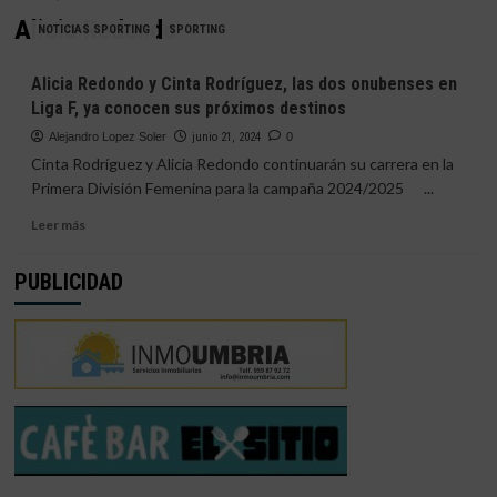
Alicia Redondo
NOTICIAS SPORTING
SPORTING
Alicia Redondo y Cinta Rodríguez, las dos onubenses en
Liga F, ya conocen sus próximos destinos
Alejandro Lopez Soler
junio 21, 2024
0
Cinta Rodríguez y Alicia Redondo continuarán su carrera en la
Primera División Femenina para la campaña 2024/2025 ...
Leer
Leer más
más
sobre
PUBLICIDAD
Alicia
Redondo
y
Cinta
Rodríguez,
las
dos
onubenses
en
Liga
F,