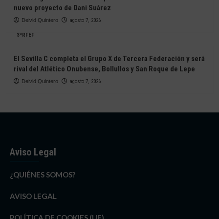
nuevo proyecto de Dani Suárez
Deivid Quintero
agosto 7, 2026
3ªRFEF
El Sevilla C completa el Grupo X de Tercera Federación y será
rival del Atlético Onubense, Bollullos y San Roque de Lepe
Deivid Quintero
agosto 7, 2026
Aviso Legal
¿QUIÉNES SOMOS?
AVISO LEGAL
POLÍTICA DE COOKIES (UE)