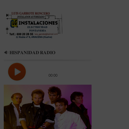
🔉 𝐇𝐈𝐒𝐏𝐀𝐍𝐈𝐃𝐀𝐃 𝐑𝐀𝐃𝐈𝐎