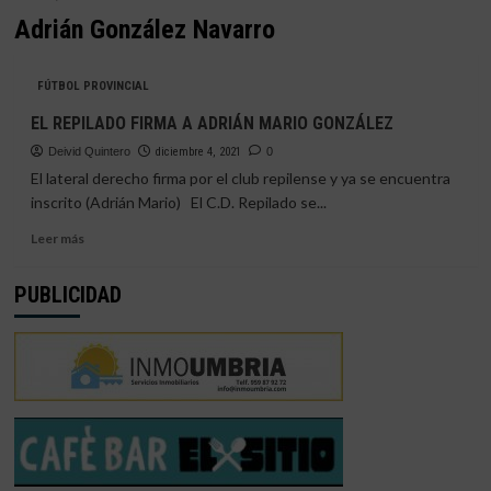
Adrián González Navarro
FÚTBOL PROVINCIAL
EL REPILADO FIRMA A ADRIÁN MARIO GONZÁLEZ
Deivid Quintero
diciembre 4, 2021
0
El lateral derecho firma por el club repilense y ya se encuentra
inscrito (Adrián Mario) El C.D. Repilado se...
Leer
Leer más
más
sobre
PUBLICIDAD
EL
REPILADO
FIRMA
A
ADRIÁN
MARIO
GONZÁLEZ