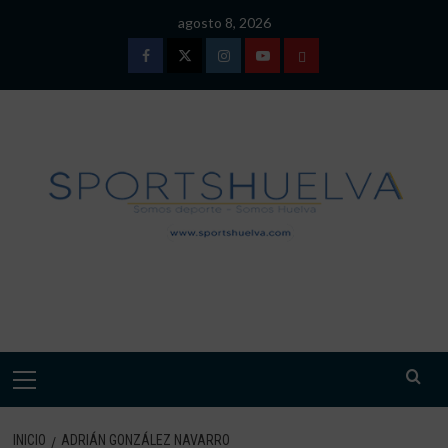
Saltar
agosto 8, 2026
al
contenido
Facebook
Twitter
Instagram
Youtube
TÉRMINOS
Y
CONDICIONES
DE
USO
SPORTSHUELVA.
Menú
primario
INICIO
ADRIÁN GONZÁLEZ NAVARRO