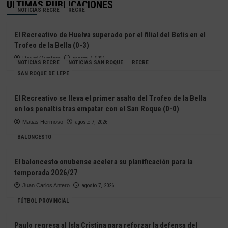
ÚLTIMAS PUBLICACIONES
NOTICIAS RECRE
RECRE
El Recreativo de Huelva superado por el filial del Betis en el
Trofeo de la Bella (0-3)
Deivid Quintero
agosto 7, 2026
NOTICIAS RECRE
NOTICIAS SAN ROQUE
RECRE
SAN ROQUE DE LEPE
El Recreativo se lleva el primer asalto del Trofeo de la Bella
en los penaltis tras empatar con el San Roque (0-0)
Matias Hermoso
agosto 7, 2026
BALONCESTO
El baloncesto onubense acelera su planificación para la
temporada 2026/27
Juan Carlos Antero
agosto 7, 2026
FÚTBOL PROVINCIAL
Paulo regresa al Isla Cristina para reforzar la defensa del